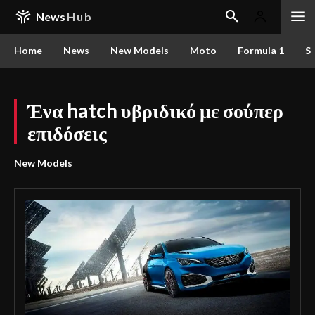
News
Hub
Home
News
New Models
Moto
Formula 1
S
Ένα hatch υβριδικό με σούπερ
επιδόσεις
New Models