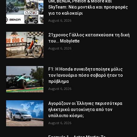
UM, BENDA, Phelon & Moore και
SkyTeam: Νέα μοντέλα και προσφορές
για το καλοκαίρι
August 6, 2026
21χρονος Γάλλος κατασκεύασε τη δική
του… Mobylette
August 6, 2026
F1: Η Honda συνειδητοποίησε μόλις
τον Ιανουάριο πόσο σοβαρό ήταν το
πρόβλημα
August 6, 2026
Αγοράζουν οι Έλληνες περισσότερα
ηλεκτρικά αυτοκίνητα από τον
υπόλοιπο κόσμο;
August 6, 2026