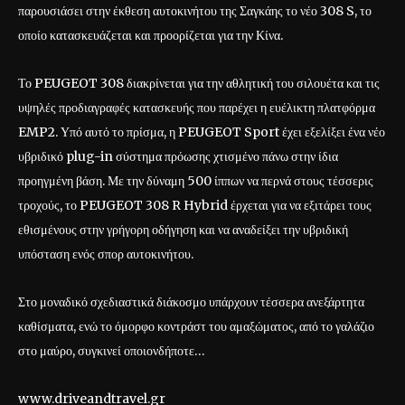
παρουσιάσει στην έκθεση αυτοκινήτου της Σαγκάης το νέο 308 S, το
οποίο κατασκευάζεται και προορίζεται για την Κίνα.
Το PEUGEOT 308 διακρίνεται για την αθλητική του σιλουέτα και τις
υψηλές προδιαγραφές κατασκευής που παρέχει η ευέλικτη πλατφόρμα
EMP2. Υπό αυτό το πρίσμα, η PEUGEOT Sport έχει εξελίξει ένα νέο
υβριδικό plug-in σύστημα πρόωσης χτισμένο πάνω στην ίδια
προηγμένη βάση. Με την δύναμη 500 ίππων να περνά στους τέσσερις
τροχούς, το PEUGEOT 308 R Hybrid έρχεται για να εξιτάρει τους
εθισμένους στην γρήγορη οδήγηση και να αναδείξει την υβριδική
υπόσταση ενός σπορ αυτοκινήτου.
Στο μοναδικό σχεδιαστικά διάκοσμο υπάρχουν τέσσερα ανεξάρτητα
καθίσματα, ενώ το όμορφο κοντράστ του αμαξώματος, από το γαλάζιο
στο μαύρο, συγκινεί οποιονδήποτε…
www.driveandtravel.gr