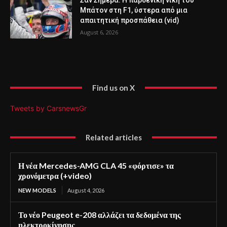
Σαν Σήμερα: Η παρθενική νίκη του
Μπάτον στη F1, ύστερα από μια
απαιτητική προσπάθεια (vid)
August 6, 2026
Find us on X
Tweets by CarsnewsGr
Related articles
Η νέα Mercedes-AMG CLA 45 «φόρτισε» τα
χρονόμετρα (+video)
NEW MODELS
August 4, 2026
Το νέο Peugeot e-208 αλλάζει τα δεδομένα της
ηλεκτροκίνησης