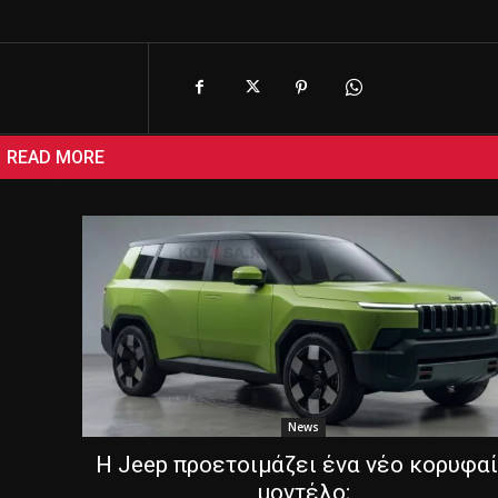
READ MORE
News
Η Jeep προετοιμάζει ένα νέο κορυφα
μοντέλο;