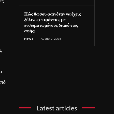
άξ
Πώς θα σου φαινόταν να έχεις
ξύλινες επιφάνειες με
ενσωματωμένους διακόπτες
αφής;
NEWS
August 7, 2026
,
ο
από
Latest articles
ς