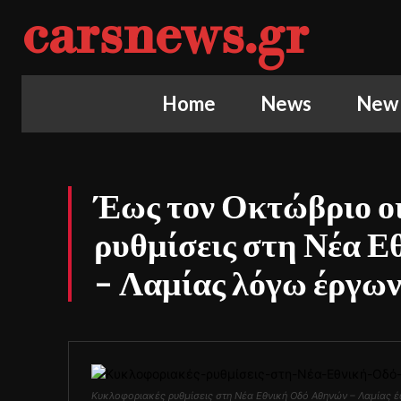
carsnews.gr
Home
News
New
Έως τον Οκτώβριο ο
ρυθμίσεις στη Νέα 
– Λαμίας λόγω έργω
Κυκλοφοριακές ρυθμίσεις στη Νέα Εθνική Οδό Αθηνών – Λαμίας