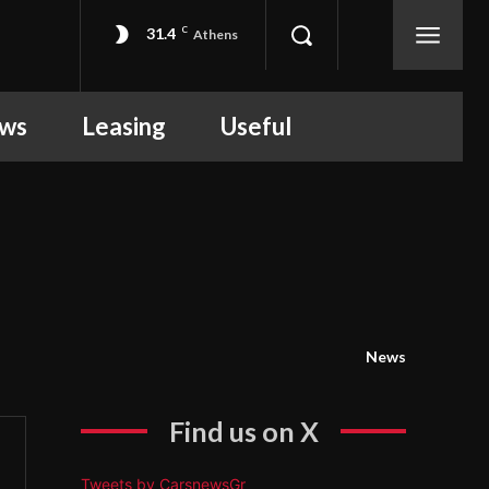
31.4
C
Athens
ews
Leasing
Useful
News
Find us on X
Tweets by CarsnewsGr