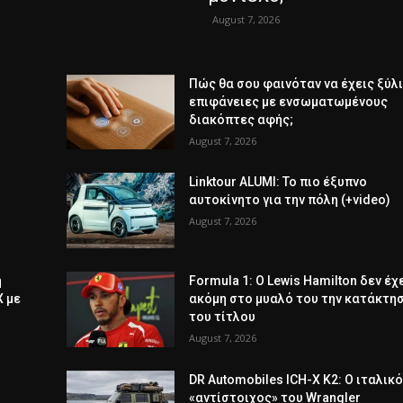
August 7, 2026
Πώς θα σου φαινόταν να έχεις ξύλ
επιφάνειες με ενσωματωμένους
διακόπτες αφής;
August 7, 2026
Linktour ALUMI: Το πιο έξυπνο
αυτοκίνητο για την πόλη (+video)
August 7, 2026
ή
Formula 1: Ο Lewis Hamilton δεν έχ
Χ με
ακόμη στο μυαλό του την κατάκτη
του τίτλου
August 7, 2026
DR Automobiles ICH-X K2: Ο ιταλικ
«αντίστοιχος» του Wrangler