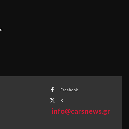
το
Facebook
X
info@carsnews.gr