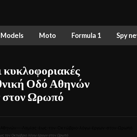
 Models
Moto
Formula 1
Spy n
ι κυκλοφοριακές
Εθνική Οδό Αθηνών
ν στον Ωρωπό
 έως τον Οκτώβριο λόγω έργων στον Ωρωπό