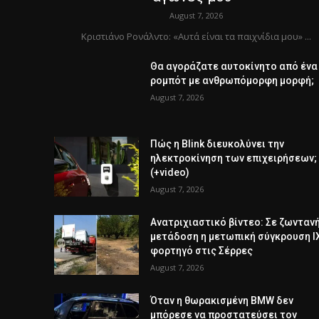
August 7, 2026
Κριστιάνο Ρονάλντο: «Αυτά είναι τα παιχνίδια μου» ...
Θα αγοράζατε αυτοκίνητο από ένα
ρομπότ με ανθρωπόμορφη μορφή;
August 7, 2026
Πώς η Blink διευκολύνει την
ηλεκτροκίνηση των επιχειρήσεων;
(+video)
August 7, 2026
Ανατριχιαστικό βίντεο: Σε ζωνταν
μετάδοση η μετωπική σύγκρουση Ι
φορτηγό στις Σέρρες
August 7, 2026
Όταν η θωρακισμένη BMW δεν
μπόρεσε να προστατεύσει τον