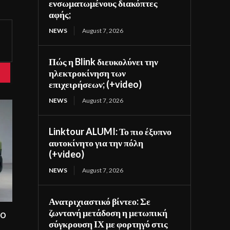
ενσωματωμένους διακόπτες
αφής;
NEWS
August 7, 2026
Πώς η Blink διευκολύνει την
ηλεκτροκίνηση των
επιχειρήσεων; (+video)
NEWS
August 7, 2026
Linktour ALUMI: Το πιο έξυπνο
αυτοκίνητο για την πόλη
(+video)
NEWS
August 7, 2026
Ανατριχιαστικό βίντεο: Σε
ζωντανή μετάδοση η μετωπική
ίο
σύγκρουση ΙΧ με φορτηγό στις