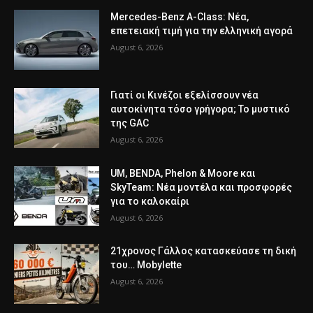
Mercedes-Benz A-Class: Νέα,
επετειακή τιμή για την ελληνική αγορά
August 6, 2026
Γιατί οι Κινέζοι εξελίσσουν νέα
αυτοκίνητα τόσο γρήγορα; Το μυστικό
της GAC
August 6, 2026
UM, BENDA, Phelon & Moore και
SkyTeam: Νέα μοντέλα και προσφορές
για το καλοκαίρι
August 6, 2026
21χρονος Γάλλος κατασκεύασε τη δική
του… Mobylette
August 6, 2026