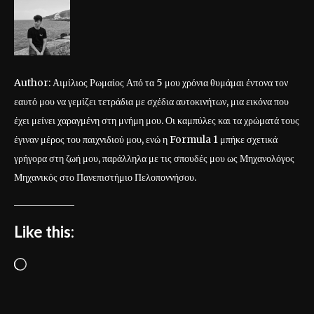
Author: Αιμίλιος Ρωμαίος Από τα 5 μου χρόνια θυμάμαι έντονα τον
εαυτό μου να γεμίζει τετράδια με σχέδια αυτοκινήτων, μια εικόνα που
έχει μείνει χαραγμένη στη μνήμη μου. Οι καμπύλες και τα χρώματά τους
έγιναν μέρος του παιχνιδιού μου, ενώ η Formula 1 μπήκε σχετικά
γρήγορα στη ζωή μου, παράλληλα με τις σπουδές μου ως Μηχανολόγος
Μηχανικός στο Πανεπιστήμιο Πελοποννήσου.
Like this:
L
o
a