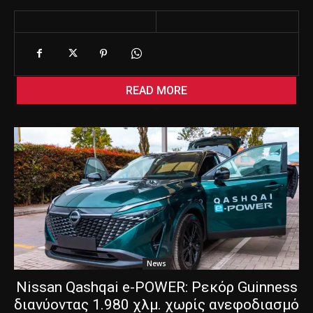
d
i
n
g
…
READ MORE
News
Nissan Qashqai e-POWER: Ρεκόρ Guinness
διανύοντας 1.980 χλμ. χωρίς ανεφοδιασμό