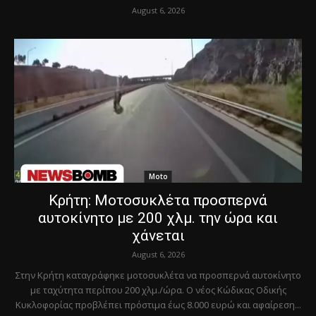
August 6, 2026
Moto
Κρήτη: Μοτοσυκλέτα προσπερνά
αυτοκίνητο με 200 χλμ. την ώρα και
χάνεται
August 6, 2026
Στην Κρήτη καταγράφηκε μοτοσυκλέτα να προσπερνά αυτοκίνητο
με ταχύτητα περίπου 200 χλμ./ώρα. Ο νέος Κώδικας Οδικής
Κυκλοφορίας προβλέπει πρόστιμα έως 8.000 ευρώ και αφαίρεση...