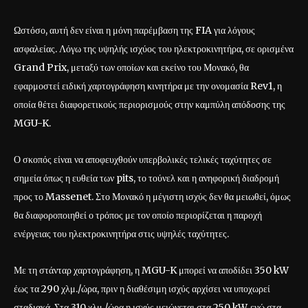
Ωστόσο, αυτή δεν είναι η μόνη παρέμβαση της FIA για λόγους
ασφαλείας. Λόγω της υψηλής ισχύος του ηλεκτροκινητήρα, σε ορισμένα
Grand Prix, μεταξύ των οποίων και εκείνο του Μονακό, θα
εφαρμοστεί ειδική χαρτογράφηση κινητήρα με την ονομασία Rev1, η
οποία θέτει διαφορετικούς περιορισμούς στην καμπύλη απόδοσης της
MGU-K.
Ο σκοπός είναι να αποφευχθούν υπερβολικές τελικές ταχύτητες σε
σημεία όπως η ευθεία των pits, το τούνελ και η ανηφορική διαδρομή
προς το Massenet. Στο Μονακό η μέγιστη ισχύς δεν θα μειωθεί, όμως
θα διαφοροποιηθεί ο τρόπος με τον οποίο περιορίζεται η παροχή
ενέργειας του ηλεκτροκινητήρα στις υψηλές ταχύτητες.
Με τη στάνταρ χαρτογράφηση, η MGU-K μπορεί να αποδίδει 350 kW
έως τα 290 χλμ./ώρα, πριν η διαθέσιμη ισχύς αρχίσει να υποχωρεί
σταδιακά. Στα 310 χλμ./ώρα η ισχύς μειώνεται στα 250 kW, ενώ στα