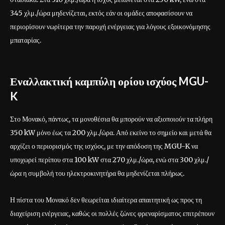
345 χλμ./ώρα μηδενίζεται, εκτός εάν οι ομάδες αποφασίσουν να
περιορίσουν νωρίτερα την παροχή ενέργειας για λόγους εξοικονόμησης
μπαταρίας.
Εναλλακτική καμπύλη ορίου ισχύος MGU-
K
Στο Μονακό, πάντως, τα μονοθέσια θα μπορούν να αξιοποιούν τα πλήρη
350 kW μόνο έως τα 200 χλμ./ώρα. Από εκείνο το σημείο και μετά θα
αρχίζει ο περιορισμός της ισχύος, με την απόδοση της MGU-K να
υποχωρεί περίπου στα 100 kW στα 270 χλμ./ώρα, ενώ στα 300 χλμ./
ώρα η συμβολή του ηλεκτροκινητήρα θα μηδενίζεται πλήρως.
Η πίστα του Μονακό δεν θεωρείται ιδιαίτερα απαιτητική ως προς τη
διαχείριση ενέργειας, καθώς οι πολλές ζώνες φρεναρίσματος επιτρέπουν