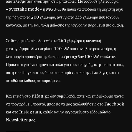
αποτελεσματική ανάκτηση στις μπαταρίες. Ωστόσο, στη λειτουργία
«overtake mode» η MGU-K θα παύει να αποδίδει τη μέγιστη ισχύ
της ήδη από τα 200 χλμ./ώρα, αντί για τα 335 χλμ./ώρα που ισχύουν
κανονικά, με την καμπύλη μείωσης της ισχύος να παραμένει πιο ομαλή.
Σε θεωρητικό επίπεδο, ενώ στα 260 χλμ./ώρα η κανονική
χαρτογράφηση δίνει περίπου 150 kW από τον ηλεκτροκινητήρα, η
λειτουργία προσπέρασης θα προσφέρει σχεδόν 100 kW επιπλέον.
Πρόκειται για ένα σημαντικό όπλο για τους οδηγούς, σε μια πίστα όπως
αυτή του Πριγκιπάτου, όπου οι ευκαιρίες επίθεσης είναι λίγες και τα
περιθώρια λάθους περιορισμένα.
Και επειδή στο F1fan.gr δεν συμβιβαζόμαστε και επιδιώκουμε πάντα
να προχωράμε μπροστά, μπορείς να μας ακολουθήσεις στο Facebook
και στο Instagram, καθώς και να εγγραφείς στο εβδομαδιαίο
Newsletter μας.