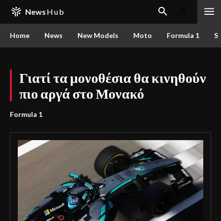
News
Hub
Home
News
New Models
Moto
Formula 1
S
Γιατί τα μονοθέσια θα κινηθούν
πιο αργά στο Μονακό
Formula 1