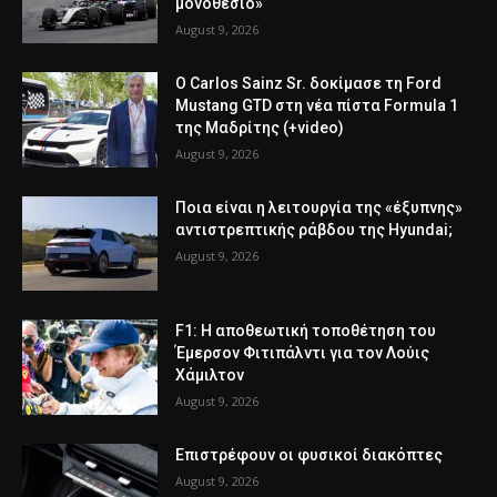
μονοθέσιο»
August 9, 2026
Ο Carlos Sainz Sr. δοκίμασε τη Ford
Mustang GTD στη νέα πίστα Formula 1
της Μαδρίτης (+video)
August 9, 2026
Ποια είναι η λειτουργία της «έξυπνης»
αντιστρεπτικής ράβδου της Hyundai;
August 9, 2026
F1: Η αποθεωτική τοποθέτηση του
Έμερσον Φιτιπάλντι για τον Λούις
Χάμιλτον
August 9, 2026
Επιστρέφουν οι φυσικοί διακόπτες
August 9, 2026