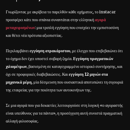
Γνωρίζοντας με ακρίβεια το παρελθόν κάθε οχήματος, το instacar
προσφέρει κάτι που σπάνια συναντάται στην ελληνική
αγορά
μεταχειρισμένων
: μια τριπλή εγγύηση που ενισχύει την εμπιστοσύνη
και θέτει νέα πρότυπα αξιοπιστίας.
Περιλαμβάνει
εγγύηση ατρακάριστου
, με έλεγχο που επιβεβαιώνει ότι
το όχημα δεν έχει υποστεί σοβαρή ζημία.
Εγγύηση πραγματικών
χιλιομέτρων
, βασισμένη σε καταγεγραμμένο ιστορικό συντήρησης, και
όχι σε προφορικές διαβεβαιώσεις. Και
εγγύηση 12 μηνών στα
μηχανικά μέρη
, μία δέσμευση που ουσιαστικά αποτυπώνει τη σιγουριά
της εταιρείας για την ποιότητα των αυτοκινήτων της.
Σε μια αγορά που για δεκαετίες λειτουργούσε στη λογική «ο αγοραστής
είναι υπεύθυνος για τα πάντα», η προσέγγιση αυτή συνιστά πραγματική
αλλαγή φιλοσοφίας.