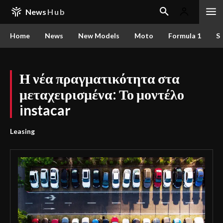
News
Hub
Home
News
New Models
Moto
Formula 1
S
Η νέα πραγματικότητα στα
μεταχειρισμένα: Το μοντέλο
instacar
Leasing