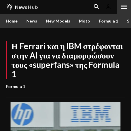
News
Hub
Home
News
New Models
Moto
Formula 1
S
Η Ferrari και η IBM στρέφονται
στην AI για να διαμορφώσουν
τους «superfans» της Formula
1
Formula 1