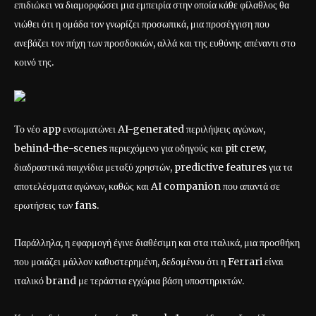
επιδιώκει να διαμορφώσει μια εμπειρία στην οποία κάθε φίλαθλος θα
νιώθει ότι η ομάδα τον γνωρίζει προσωπικά, μια προσέγγιση που
ανεβάζει τον πήχη των προσδοκιών, αλλά και της ευθύνης απέναντι στο
κοινό της.
Το νέο app ενσωματώνει AI-generated περιλήψεις αγώνων,
behind-the-scenes περιεχόμενο για οδηγούς και pit crew,
διαδραστικά παιχνίδια μεταξύ χρηστών, predictive features για τα
αποτελέσματα αγώνων, καθώς και AI companion που απαντά σε
ερωτήσεις των fans.
Παράλληλα, η εφαρμογή έγινε διαθέσιμη και στα ιταλικά, μια προσθήκη
που μοιάζει μάλλον καθυστερημένη, δεδομένου ότι η Ferrari είναι
ιταλικό brand με τεράστια εγχώρια βάση υποστηρικτών.