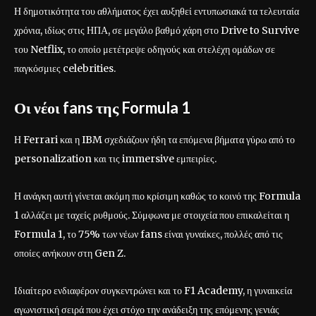
Η δημοτικότητα του αθλήματος έχει αυξηθεί εντυπωσιακά τα τελευταία
χρόνια, ιδίως στις ΗΠΑ, σε μεγάλο βαθμό χάρη στο Drive to Survive
του Netflix, το οποίο μετέτρεψε οδηγούς και στελέχη ομάδων σε
παγκόσμιες celebrities.
Οι νέοι fans της Formula 1
Η Ferrari και η IBM σχεδιάζουν ήδη τα επόμενα βήματα γύρω από το
personalization και τις immersive εμπειρίες.
Η ανάγκη αυτή γίνεται ακόμη πιο κρίσιμη καθώς το κοινό της Formula
1 αλλάζει με ταχείς ρυθμούς. Σύμφωνα με στοιχεία που επικαλείται η
Formula 1, το 75% των νέων fans είναι γυναίκες, πολλές από τις
οποίες ανήκουν στη Gen Z.
Ιδιαίτερο ενδιαφέρον συγκεντρώνει και το F1 Academy, η γυναικεία
αγωνιστική σειρά που έχει στόχο την ανάδειξη της επόμενης γενιάς