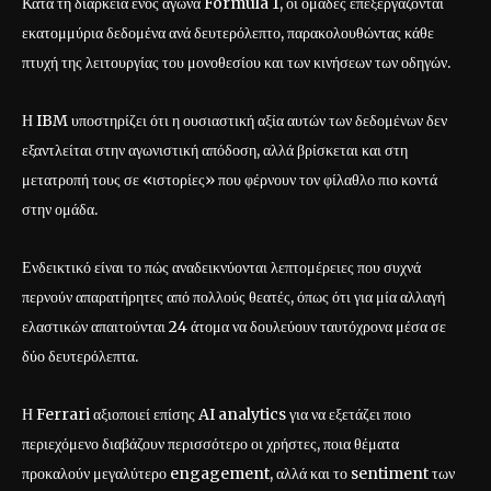
Κατά τη διάρκεια ενός αγώνα Formula 1, οι ομάδες επεξεργάζονται
εκατομμύρια δεδομένα ανά δευτερόλεπτο, παρακολουθώντας κάθε
πτυχή της λειτουργίας του μονοθεσίου και των κινήσεων των οδηγών.
Η IBM υποστηρίζει ότι η ουσιαστική αξία αυτών των δεδομένων δεν
εξαντλείται στην αγωνιστική απόδοση, αλλά βρίσκεται και στη
μετατροπή τους σε «ιστορίες» που φέρνουν τον φίλαθλο πιο κοντά
στην ομάδα.
Ενδεικτικό είναι το πώς αναδεικνύονται λεπτομέρειες που συχνά
περνούν απαρατήρητες από πολλούς θεατές, όπως ότι για μία αλλαγή
ελαστικών απαιτούνται 24 άτομα να δουλεύουν ταυτόχρονα μέσα σε
δύο δευτερόλεπτα.
Η Ferrari αξιοποιεί επίσης AI analytics για να εξετάζει ποιο
περιεχόμενο διαβάζουν περισσότερο οι χρήστες, ποια θέματα
προκαλούν μεγαλύτερο engagement, αλλά και το sentiment των