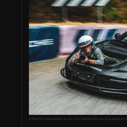
Η Porsche παρουσίασε το πιο cool camera-car που έχει φτιαχτεί 