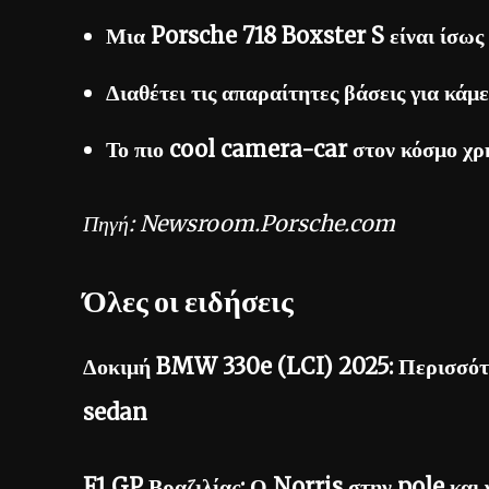
Μια Porsche 718 Boxster S είναι ίσως
Διαθέτει τις απαραίτητες βάσεις για κάμ
Το πιο cool camera-car στον κόσμο χρη
Πηγή: Newsroom.Porsche.com
Όλες οι ειδήσεις
Δοκιμή BMW 330e (LCI) 2025: Περισσότε
sedan
F1 GP Βραζιλίας: Ο Norris στην pole και 