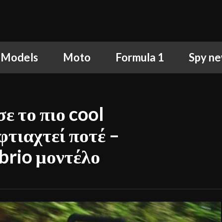
 Models
Moto
Formula 1
Spy n
ε το πιο cool
φτιαχτεί ποτέ –
brio μοντέλο