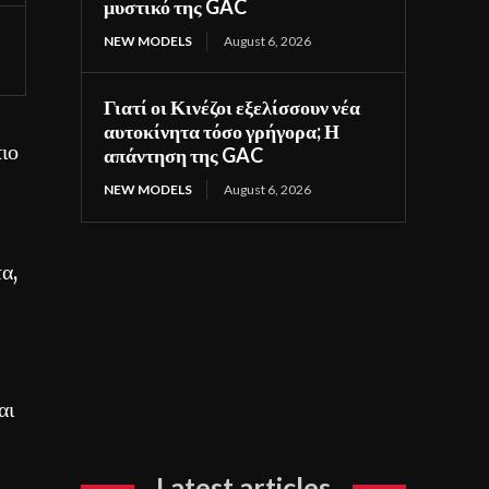
μυστικό της GAC
NEW MODELS
August 6, 2026
Γιατί οι Κινέζοι εξελίσσουν νέα
αυτοκίνητα τόσο γρήγορα; Η
ιο
απάντηση της GAC
NEW MODELS
August 6, 2026
α,
αι
Latest articles