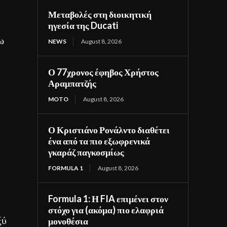
Μεταβολές στη διοικητική
ηγεσία της Ducati
ω
NEWS
August 8, 2026
Ο 77χρονος έφηβος Χρήστος
Αραμπατζής
MOTO
August 8, 2026
Ο Κριστιάνο Ρονάλντο διαθέτει
ένα από τα πιο εξωφρενικά
γκαράζ παγκοσμίως
FORMULA 1
August 8, 2026
Formula 1: Η FIA επιμένει στον
στόχο για (ακόμα) πιο ελαφριά
ξύ
μονοθέσια