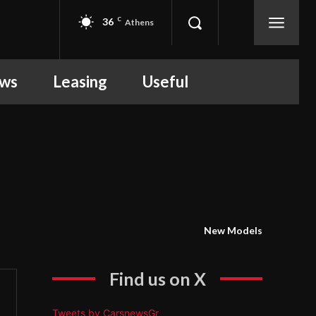
36
C
Athens
ews
Leasing
Useful
New Models
Find us on X
Tweets by CarsnewsGr