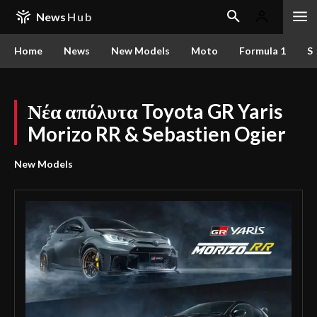
News
Hub
Home
News
New Models
Moto
Formula 1
S
Νέα απόλυτα Toyota GR Yaris
Morizo RR & Sebastien Ogier
New Models