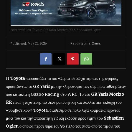
Νέα απόλυτα Toyota GR Yaris Morizo RR & Sebastien Ogier
May 28, 2026
Reading time:
2
min.
Published:
H
Toyota
παρουσιάζει το πιο «ζεματιστό» χάτσμπακ της αγοράς,
προικίζοντας το GR Yaris με την κληρονομιά των σερί πρωταθλημάτων
που κατακτά η Gazoo Racing στο WRC. Το νέο
GR Yaris Morizo
RR
είναι η ταχύτερη, πιο σκληροπυρηνική και συλλεκτική εκδοχή του
«βομβιστικού» Toyota, διαθέσιμο σε πολύ λίγα κομμάτια, έχοντας
μαζί του και την απαραίτητη ειδική έκδοση προς τιμήν του
Sebastien
Ogier
, ο οποίος πέρσι πήρε τον 9ο τίτλο του πίσω από το τιμόνι του