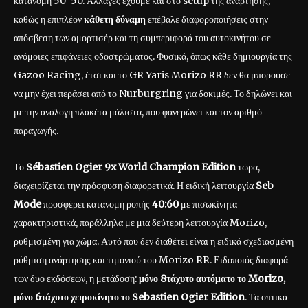
κατανομή 50-50. Αλλαγές έχουμε και στο setup της ανάρτησης,
καθώς η επιπλέον
κάθετη δύναμη
επέβαλε διαφοροποιήσεις στην
απόσβεση των αμορτισέρ και τη συμπεριφορά του αυτοκινήτου σε
ανόμοιες επιφάνειες οδοστρώματος. Φυσικά, όπως κάθε δημιουργία της
Gazoo Racing, έτσι και το GR Yaris Morizo RR δεν θα μπορούσε
να μην έχει περάσει από το Nurburgring για δοκιμές. Το δηλώνει και
με την ανάλογη πλακέτα μάλιστα, που φανερώνει και τον αριθμό
παραγωγής.
Το
Sébastien Ogier 9x World Champion Edition
τώρα,
διαχειρίζεται την πρόσφυση διαφορετικά. Η ειδική λειτουργία
Seb
Mode
προσφέρει κατανομή ροπής
40:60
με πισωκίνητα
χαρακτηριστικά, παράλληλα με μια δεύτερη λειτουργία Morizo,
ρυθμισμένη για χώμα. Αυτό που δεν διαθέτει είναι η ειδικά σχεδιασμένη
ρύθμιση ανάρτησης και τιμονιού του Morizo ​​RR. Ειδοποιός διαφορά
των δυο εκδόσεων, η μετάδοση:
μόνο 8τάχυτο αυτόματο το Morizo,
μόνο 6τάχυτο χειροκίνητο το Sebastien Ogier Edition
. Τα οπτικά