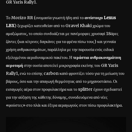
GR Yaris Rally1.
Το Morizo RR (ονομασία γνωστή ήδη από το
αντίστοιχο Lexus
LBX
) ξεχωρίζει κατευθείαν από το Gravel Khaki χρώμα του
αμαξώματος, το οποίο συνδυάζεται με πανέμορφες χρυσαφί 18άρες
ζάντες (και κίτρινες δαγκάνες για τα φρένα πίσω τους) και γενναία
χρήση ανθρακονημάτων, παράλληλα με την παρουσία ενός ειδικά
εξελιγμένου αεροδυναμικού πακέτου. Η
τεράστια ανθρακονημάτινη
αεροτομή
στην ουσία αποτελεί μικρογραφία εκείνης του GR Yaris
Rally1, ενώ το επίσης carbon καπό φροντίζει τόσο για τη μείωση του
βάρους, όσο και την απαγωγή θερμότητας από το μηχανοστάσιο. Οι
εισαγωγές αέρα στον προφυλακτήρα και το splitter έχουν σχεδιαστεί
για την αύξηση της κάθετης δύναμης, συνοδευόμενα από νέες
«φούστες» στο πλάι και έξτρα αεραγωγούς στον πίσω προφυλακτήρα.