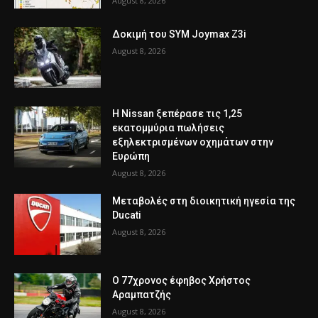
August 8, 2026
Δοκιμή του SYM Joymax Z3i
August 8, 2026
Η Nissan ξεπέρασε τις 1,25
εκατομμύρια πωλήσεις
εξηλεκτρισμένων οχημάτων στην
Ευρώπη
August 8, 2026
Μεταβολές στη διοικητική ηγεσία της
Ducati
August 8, 2026
Ο 77χρονος έφηβος Χρήστος
Αραμπατζής
August 8, 2026