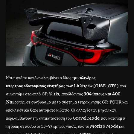
Κάτω από το καπό αναλαμβάνει ο ίδιος
τρικύλινδρος
υπερτροφοδοτούμενος κινητήρας των 1.6 λίτρων
(G16E-GTS) που
συναντάμε στο απλό GR Yaris, αποδίδοντας
304 ίππους και 400
Nm
ροπής, σε συνδυασμό με το σύστημα τετρακίνησης GR-FOUR και
αποκλειστικά 8άρι αυτόματο κιβώτιο. Οι αλλαγές των μηχανικών
περιλαμβάνουν την αντικατάσταση του Gravel Mode, που κατανέμει
τη ροπή σε ποσοστό 53-47 εμπρός-πίσω, από το Morizo Mode και