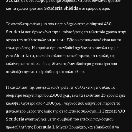
Scozia, σε συνδυασμό με ασημί λωρίδες, κίτρινες δαγκάνες φρένων
και τα χαρακτηριστικά Scuderia Shields στα εμπρός φτερά.
Το αποτέλεσμα είναι μια από τις πιο ξεχωριστές αισθητικά 430
Scuderia που έχουν κάνει την εμφάνισή τους τα τελευταία χρόνια στην
αγορά των συλλεκτικών supercar. Εξίσου εντυπωσιακό είναι και το
εσωτερικό της. Η καμπίνα έχει επενδυθεί σχεδόν στο σύνολό της με
γκρι Alcantara, το οποίο καλύπτει τα καθίσματα, το ταμπλό, τις
κολόνες και το πίσω μέρος, δίνοντας έναν ιδιαίτερο χαρακτήρα που
συνδυάζει αγωνιστική αίσθηση και πολυτέλεια.
Η κατάστασή της φαίνεται να στηρίζει τη συλλεκτική της αξία. Το
οδόμετρο δείχνει περίπου 23.000 χλμ., ενώ τα τελευταία 15 χρόνια έχει
καλύψει λιγότερα από 4.000 χλμ., γεγονός που δείχνει ότι πέρασε το
μεγαλύτερο μέρος της ζωής της σε ιδιωτικές συλλογές. Η Ferrari 430
Scuderia αναπτύχθηκε με τη συμβολή του επτάκις παγκόσμιου
πρωταθλητή της Formula 1, Μίχαελ Σουμάχερ, και εξακολουθεί να