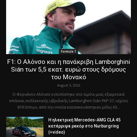
Formula 1
F1: Ο Αλόνσο και η πανάκριβη Lamborghini
Sián των 5,5 εκατ. ευρώ στους δρόμους
του Μονακό
August 5, 2026
Ο Φερνάντο Αλόνσο εντοπίστηκε στο τιμόνι μιας εξαιρετικά
σπάνιας συλλεκτικής υβριδικής Lamborghini Sián FKP 37, ισχύος
819 ίππων, από την οποία κατασκευάστηκαν μόλις 63...
Η ηλεκτρική Mercedes-AMG CLA 45
κατέρριψε ρεκόρ στο Nurburgring
(+video)