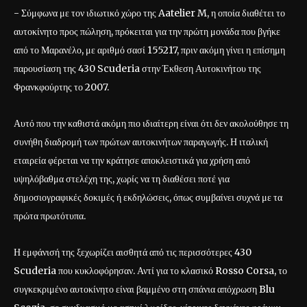
- Σύμφωνα με τον ιδιωτικό χώρο της Aatelier M, η οποία διαθέτει το
αυτοκίνητο προς πώληση, πρόκειται για την πρώτη μονάδα που βγήκε
από το Μαρανέλο, με αριθμό σασί 155217, πριν ακόμη γίνει η επίσημη
παρουσίαση της 430 Scuderia στην Έκθεση Αυτοκινήτου της
Φρανκφούρτης το 2007.
Αυτό που την καθιστά ακόμη πιο ιδιαίτερη είναι ότι δεν ακολούθησε τη
συνήθη διαδρομή των πρώτων αυτοκινήτων παραγωγής. Η ιταλική
εταιρεία φέρεται να την κράτησε αποκλειστικά για χρήση από
υψηλόβαθμα στελέχη της, χωρίς να τη διαθέσει ποτέ για
δημοσιογραφικές δοκιμές ή εκδηλώσεις, όπως συμβαίνει συχνά με τα
πρώτα πρωτότυπα.
Η εμφάνισή της ξεχωρίζει αισθητά από τις περισσότερες 430
Scuderia που κυκλοφόρησαν. Αντί για το κλασικό Rosso Corsa, το
συγκεκριμένο αυτοκίνητο είναι βαμμένο στη σπάνια απόχρωση Blu