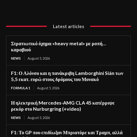
Latest articles
Στρατιωτικό όχημα «heavy metal» με ροπή…
καραβιού
NEWS
August 5, 2026
F1: Ο Αλόνσο και η πανάκριβη Lamborghini Sián των
5,5 εκατ. ευρώ στους δρόμους του Μονακό
FORMULA 1
August 5, 2026
Η ηλεκτρική Mercedes-AMG CLA 45 κατέρριψε
ρεκόρ στο Nurburgring (+video)
NEWS
August 5, 2026
F1: Το GP που επιδίωξαν Μπριατόρε και Τραμπ, αλλά