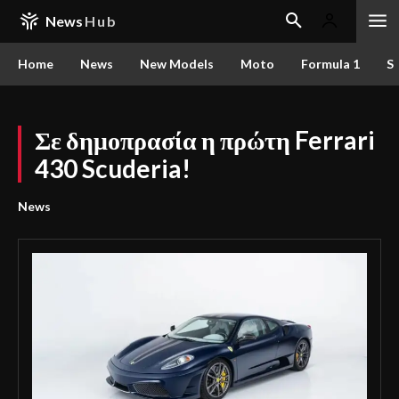
News
Hub
Home
News
New Models
Moto
Formula 1
S
Σε δημοπρασία η πρώτη Ferrari
430 Scuderia!
News