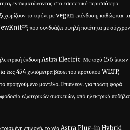
ότητα, ενσωματώνοντας στο εσωτερικό περισσότερα
ξεχωρίζουν το τιμόνι με vegan επένδυση, καθώς και τα
ewKnit™, που συνδυάζει υψηλή ποιότητα με σύγχρο
ηλεκτρική έκδοση Astra Electric. Με ισχύ 156 ίππων 
ία έως 454 χιλιόμετρα βάσει του προτύπου WLTP,
 το προηγούμενο μοντέλο. Επιπλέον, για πρώτη φορά
τροφοδοσία εξωτερικών συσκευών, από ηλεκτρικά ποδήλα
εκτρισμένη επιλογή, το νέο Astra Plug-in Hybrid