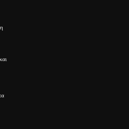
νη
και
τα