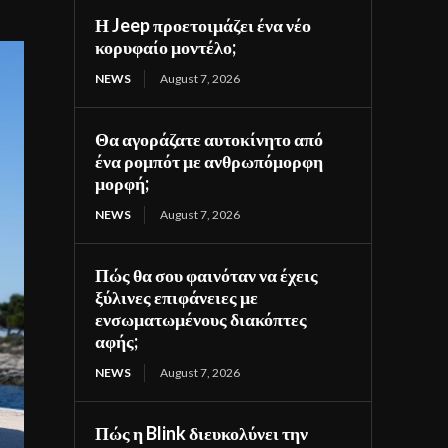
Η Jeep προετοιμάζει ένα νέο
κορυφαίο μοντέλο;
NEWS
August 7, 2026
Θα αγοράζατε αυτοκίνητο από
ένα ρομπότ με ανθρωπόμορφη
μορφή;
NEWS
August 7, 2026
Πώς θα σου φαινόταν να έχεις
ξύλινες επιφάνειες με
ενσωματωμένους διακόπτες
αφής;
NEWS
August 7, 2026
Πώς η Blink διευκολύνει την