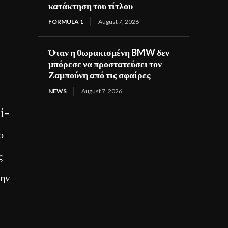
κατάκτηση του τίτλου
FORMULA 1
August 7, 2026
Όταν η θωρακισμένη BMW δεν
μπόρεσε να προστατεύσει τον
Ζαμπούνη από τις σφαίρες
NEWS
August 7, 2026
li-
ο
ς
την