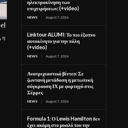
ηλεκτροκίνηση των
επιχειρήσεων; (+video)
NEWS
August 7, 2026
pel
Linktour ALUMI: Το πιο έξυπνο
, η
αυτοκίνητο για την πόλη
(+video)
NEWS
August 7, 2026
Ανατριχιαστικό βίντεο: Σε
ζωντανή μετάδοση η μετωπική
σύγκρουση ΙΧ με φορτηγό στις
Σέρρες
NEWS
August 7, 2026
Formula 1: Ο Lewis Hamilton δεν
έχει ακόμη στο μυαλό του την