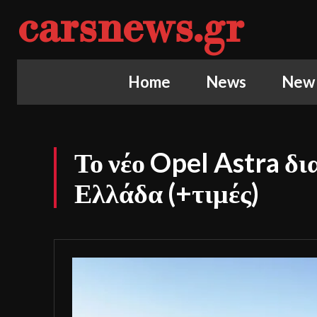
carsnews.gr
Home
News
New
Το νέο Opel Astra δι
Ελλάδα (+τιμές)