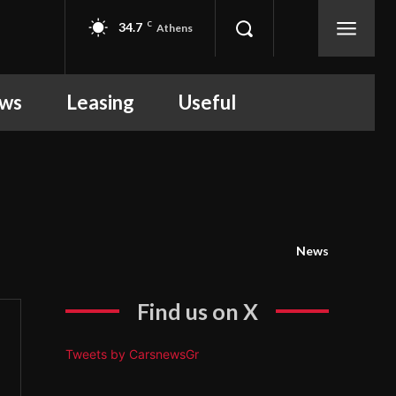
34.7
C
Athens
ews
Leasing
Useful
News
Find us on X
Tweets by CarsnewsGr