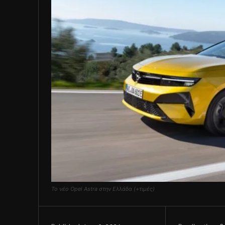
Το νέο Opel Astra στην Ελλάδα (+τιμές)