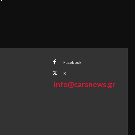
Facebook
X
info@carsnews.gr