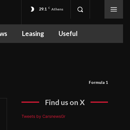
29.1
C
Athens
ews
Leasing
Useful
Formula 1
Find us on X
Tweets by CarsnewsGr