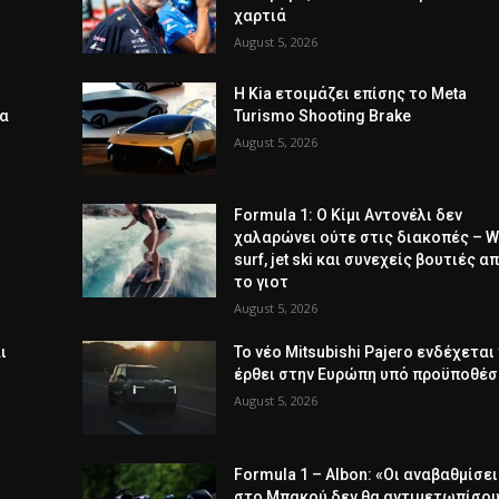
χαρτιά
August 5, 2026
Η Kia ετοιμάζει επίσης το Meta
ια
Turismo Shooting Brake
August 5, 2026
Formula 1: Ο Κίμι Αντονέλι δεν
χαλαρώνει ούτε στις διακοπές – 
surf, jet ski και συνεχείς βουτιές α
το γιοτ
August 5, 2026
ι
Το νέο Mitsubishi Pajero ενδέχεται
έρθει στην Ευρώπη υπό προϋποθέσ
August 5, 2026
Formula 1 – Albon: «Οι αναβαθμίσει
στο Μπακού δεν θα αντιμετωπίσου