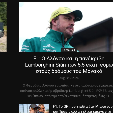
Formula 1
ε
F1: Ο Αλόνσο και η πανάκριβη
Lamborghini Sián των 5,5 εκατ. ευρώ
στους δρόμους του Μονακό
August 5, 2026
Ο Φερνάντο Αλόνσο εντοπίστηκε στο τιμόνι μιας εξαιρετι
σπάνιας συλλεκτικής υβριδικής Lamborghini Sián FKP 37, ισ
819 ίππων, από την οποία κατασκευάστηκαν μόλις 63...
F1: Το GP που επιδίωξαν Μπριατόρ
και Τραμπ, αλλά τελικά έμεινε στα