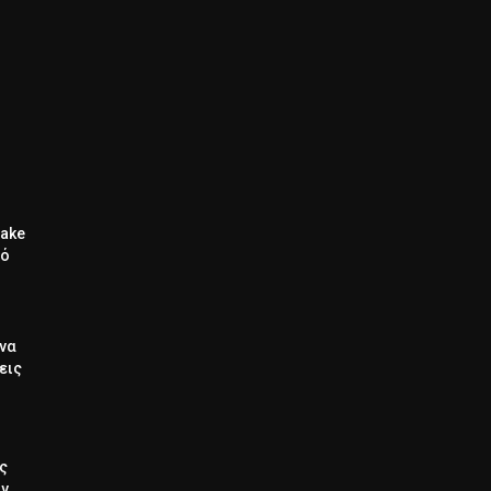
Wake
πό
 να
εις
ς
ν