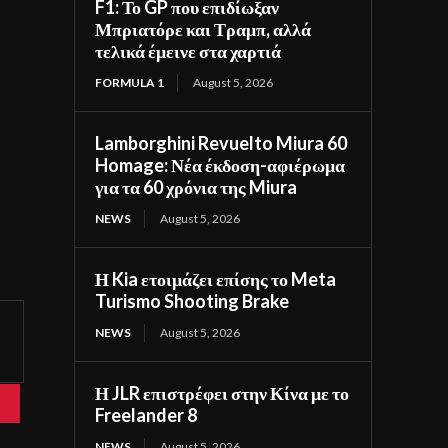
F1: Το GP που επιδίωξαν
Μπριατόρε και Τραμπ, αλλά
τελικά έμεινε στα χαρτιά
FORMULA 1
August 5, 2026
Lamborghini Revuelto Miura 60
Homage: Νέα έκδοση-αφιέρωμα
για τα 60 χρόνια της Miura
NEWS
August 5, 2026
Η Kia ετοιμάζει επίσης το Meta
Turismo Shooting Brake
NEWS
August 5, 2026
Η JLR επιστρέφει στην Κίνα με το
Freelander 8
NEWS
August 5, 2026