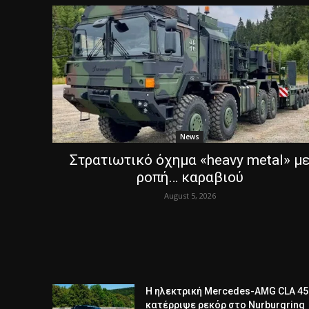
News
Στρατιωτικό όχημα «heavy metal» μ
ροπή… καραβιού
August 5, 2026
Η ηλεκτρική Mercedes-AMG CLA 45
κατέρριψε ρεκόρ στο Nurburgring