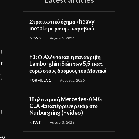
Στρατιωτικό όχημα «heavy
metal» με ροπή… καραβιού
NEWS
August 5, 2026
η
F1: Ο Αλόνσο και η πανάκριβη
er
Lamborghini Sián των 5,5 εκατ.
ευρώ στους δρόμους του Μονακό
ή
FORMULA 1
August 5, 2026
Η ηλεκτρική Mercedes-AMG
CLA 45 κατέρριψε ρεκόρ στο
η
Nurburgring (+video)
NEWS
August 5, 2026
 να