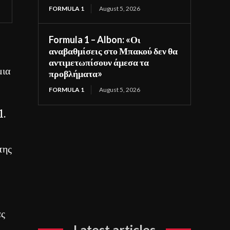
FORMULA 1
August 5, 2026
Formula 1 – Albon: «Οι
αναβαθμίσεις στο Μπακού δεν θα
αντιμετωπίσουν άμεσα τα
μια
προβλήματα»
FORMULA 1
August 5, 2026
1.
της
ες
Latest articles