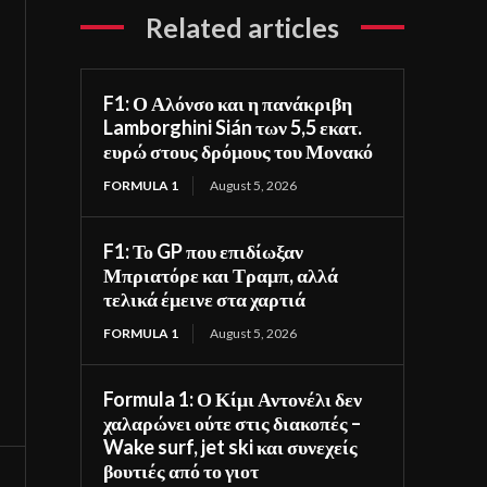
Related articles
F1: Ο Αλόνσο και η πανάκριβη
Lamborghini Sián των 5,5 εκατ.
ευρώ στους δρόμους του Μονακό
FORMULA 1
August 5, 2026
F1: Το GP που επιδίωξαν
Μπριατόρε και Τραμπ, αλλά
τελικά έμεινε στα χαρτιά
FORMULA 1
August 5, 2026
Formula 1: Ο Κίμι Αντονέλι δεν
χαλαρώνει ούτε στις διακοπές –
Wake surf, jet ski και συνεχείς
βουτιές από το γιοτ