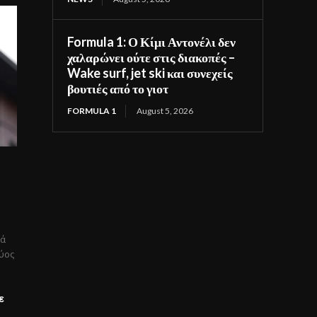
Formula 1: Ο Κίμι Αντονέλι δεν
χαλαρώνει ούτε στις διακοπές –
Wake surf, jet ski και συνεχείς
βουτιές από το γιοτ
FORMULA 1
August 5, 2026
κά
χύος
ε