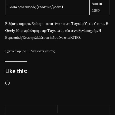
Από το
Ενιαία όρια φθοράς (ελαστικά/φρένα).
2035.
Ειδήσεις σήμερα: Επίσημο: αυτό είναι το νέο Toyota Yaris Cross. Η
Geely θέτει πρόκληση στην Toyota με νέα τεχνολογία αιχμής. Η
Ευρωπαϊκή Ένωση αλλάζει τα δεδομένα στα ΚΤΕΟ.
Σχετικά άρθρα – Διαβάστε επίσης
Like this:
L
o
a
d
i