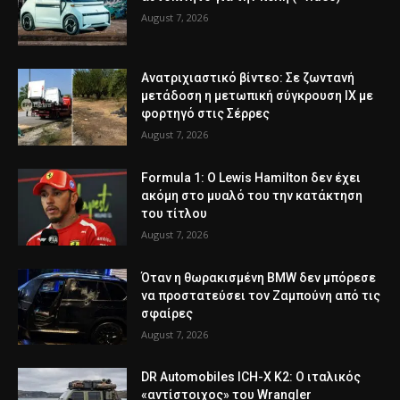
August 7, 2026
Ανατριχιαστικό βίντεο: Σε ζωντανή
μετάδοση η μετωπική σύγκρουση ΙΧ με
φορτηγό στις Σέρρες
August 7, 2026
Formula 1: Ο Lewis Hamilton δεν έχει
ακόμη στο μυαλό του την κατάκτηση
του τίτλου
August 7, 2026
Όταν η θωρακισμένη BMW δεν μπόρεσε
να προστατεύσει τον Ζαμπούνη από τις
σφαίρες
August 7, 2026
DR Automobiles ICH-X K2: Ο ιταλικός
«αντίστοιχος» του Wrangler