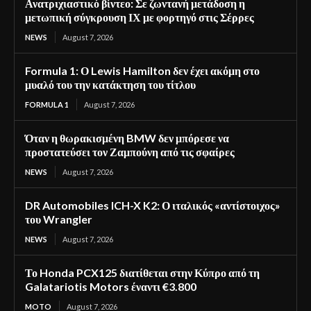
Ανατριχιαστικό βίντεο: Σε ζωντανή μετάδοση η
μετωπική σύγκρουση ΙΧ με φορτηγό στις Σέρρες
NEWS
August 7, 2026
Formula 1: Ο Lewis Hamilton δεν έχει ακόμη στο
μυαλό του την κατάκτηση του τίτλου
FORMULA 1
August 7, 2026
Όταν η θωρακισμένη BMW δεν μπόρεσε να
προστατεύσει τον Ζαμπούνη από τις σφαίρες
NEWS
August 7, 2026
DR Automobiles ICH-X K2: Ο ιταλικός «αντίστοιχος»
του Wrangler
NEWS
August 7, 2026
Το Honda PCX125 διατίθεται στην Κύπρο από τη
Galatariotis Motors έναντι €3.800
MOTO
August 7, 2026