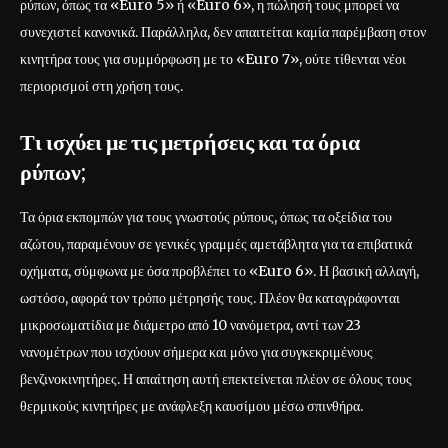
ρύπων, όπως τα «Euro 5» ή «Euro 6», η πώλησή τους μπορεί να
συνεχιστεί κανονικά. Παράλληλα, δεν απαιτείται καμία παρέμβαση στον
κινητήρα τους για συμμόρφωση με το «Euro 7», ούτε τίθενται νέοι
περιορισμοί στη χρήση τους.
Τι ισχύει με τις μετρήσεις και τα όρια
ρύπων;
Τα όρια εκπομπών για τους γνωστούς ρύπους, όπως τα οξείδια του
αζώτου, παραμένουν σε γενικές γραμμές αμετάβλητα για τα επιβατικά
οχήματα, σύμφωνα με όσα προβλέπει το «Euro 6». Η βασική αλλαγή,
ωστόσο, αφορά τον τρόπο μέτρησής τους. Πλέον θα καταγράφονται
μικροσωματίδια με διάμετρο από 10 νανόμετρα, αντί των 23
νανομέτρων που ισχύουν σήμερα και μόνο για συγκεκριμένους
βενζινοκινητήρες. Η απαίτηση αυτή επεκτείνεται πλέον σε όλους τους
θερμικούς κινητήρες με ανάφλεξη καυσίμου μέσω σπινθήρα.