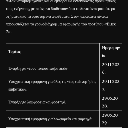
αυτοκινητοβιομηχανίες και οι έμποροι θα εντείνουν τις προωθητικές
τους ενέργειες, με στόχο να διαθέσουν όσο το δυνατόν περισσότερα
οχήματα από τα υφιστάμενα αποθέματα. Στον παρακάτω πίνακα
παρουσιάζεται το χρονοδιάγραμμα εφαρμογής του προτύπου «Euro
7».
Ημερομην
Τομέας
ία
29.11.202
Έναρξη για νέους τύπους επιβατικών.
6.
Υποχρεωτική εφαρμογή για όλες τις νέες ταξινομήσεις
29.11.202
επιβατικών.
7.
29.05.20
Έναρξη για λεωφορεία και φορτηγά.
28.
29.05.20
Υποχρεωτική εφαρμογή για λεωφορεία και φορτηγά.
29.