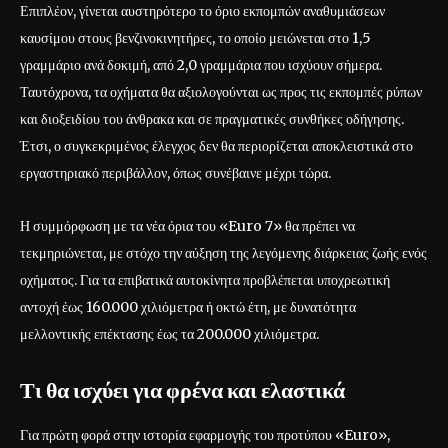
Επιπλέον, γίνεται αυστηρότερο το όριο εκπομπών αναθυμιάσεων
καυσίμου στους βενζινοκινητήρες, το οποίο μειώνεται στο 1,5
γραμμάριο ανά δοκιμή, από 2,0 γραμμάρια που ισχύουν σήμερα.
Ταυτόχρονα, τα οχήματα θα αξιολογούνται ως προς τις εκπομπές ρύπων
και διοξειδίου του άνθρακα και σε πραγματικές συνθήκες οδήγησης.
Έτσι, ο συγκεκριμένος έλεγχος δεν θα περιορίζεται αποκλειστικά στο
εργαστηριακό περιβάλλον, όπως συνέβαινε μέχρι τώρα.
Η συμμόρφωση με τα νέα όρια του «Euro 7» θα πρέπει να
τεκμηριώνεται, με στόχο την αύξηση της λεγόμενης διάρκειας ζωής ενός
οχήματος. Για τα επιβατικά αυτοκίνητα προβλέπεται υποχρεωτική
αντοχή έως 160.000 χιλιόμετρα ή οκτώ έτη, με δυνατότητα
μελλοντικής επέκτασης έως τα 200.000 χιλιόμετρα.
Τι θα ισχύει για φρένα και ελαστικά
Για πρώτη φορά στην ιστορία εφαρμογής του προτύπου «Euro»,