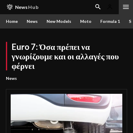
News
Hub
Home
News
New Models
Moto
Formula 1
S
Euro 7: Όσα πρέπει να
γνωρίζουμε και οι αλλαγές που
φέρνει
News