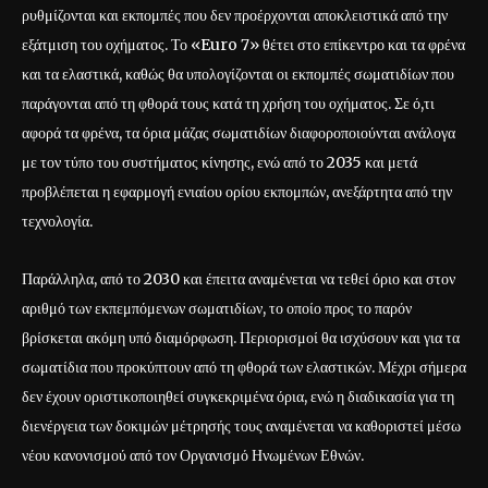
ρυθμίζονται και εκπομπές που δεν προέρχονται αποκλειστικά από την
εξάτμιση του οχήματος. Το «Euro 7» θέτει στο επίκεντρο και τα φρένα
και τα ελαστικά, καθώς θα υπολογίζονται οι εκπομπές σωματιδίων που
παράγονται από τη φθορά τους κατά τη χρήση του οχήματος. Σε ό,τι
αφορά τα φρένα, τα όρια μάζας σωματιδίων διαφοροποιούνται ανάλογα
με τον τύπο του συστήματος κίνησης, ενώ από το 2035 και μετά
προβλέπεται η εφαρμογή ενιαίου ορίου εκπομπών, ανεξάρτητα από την
τεχνολογία.
Παράλληλα, από το 2030 και έπειτα αναμένεται να τεθεί όριο και στον
αριθμό των εκπεμπόμενων σωματιδίων, το οποίο προς το παρόν
βρίσκεται ακόμη υπό διαμόρφωση. Περιορισμοί θα ισχύσουν και για τα
σωματίδια που προκύπτουν από τη φθορά των ελαστικών. Μέχρι σήμερα
δεν έχουν οριστικοποιηθεί συγκεκριμένα όρια, ενώ η διαδικασία για τη
διενέργεια των δοκιμών μέτρησής τους αναμένεται να καθοριστεί μέσω
νέου κανονισμού από τον Οργανισμό Ηνωμένων Εθνών.