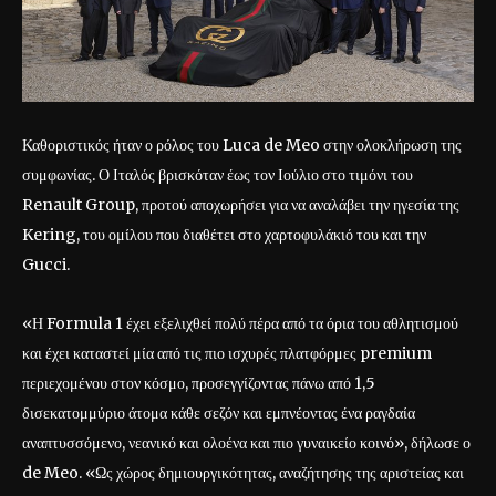
Καθοριστικός ήταν ο ρόλος του Luca de Meo στην ολοκλήρωση της
συμφωνίας. Ο Ιταλός βρισκόταν έως τον Ιούλιο στο τιμόνι του
Renault Group, προτού αποχωρήσει για να αναλάβει την ηγεσία της
Kering, του ομίλου που διαθέτει στο χαρτοφυλάκιό του και την
Gucci.
«Η Formula 1 έχει εξελιχθεί πολύ πέρα από τα όρια του αθλητισμού
και έχει καταστεί μία από τις πιο ισχυρές πλατφόρμες premium
περιεχομένου στον κόσμο, προσεγγίζοντας πάνω από 1,5
δισεκατομμύριο άτομα κάθε σεζόν και εμπνέοντας ένα ραγδαία
αναπτυσσόμενο, νεανικό και ολοένα και πιο γυναικείο κοινό», δήλωσε ο
de Meo. «Ως χώρος δημιουργικότητας, αναζήτησης της αριστείας και