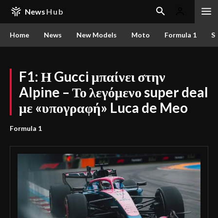
News
Hub
Home
News
New Models
Moto
Formula 1
S
F1: Η Gucci μπαίνει στην
Alpine – Το λεγόμενο super deal
με «υπογραφή» Luca de Meo
Formula 1