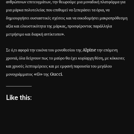
ανθρώπινων επιτευγμάτων, την θεωρούμε μια μοναδική πλατφόρμα για
μια μάρκα πολυτελείας που επιθυμεί να ξεπεράσει τα όρια, να
δημιουργήσει ουσιαστικές σχέσεις και να οικοδομήσει μακροπρόθεσμη
αξία και ελκυστικότητα της μάρκας, προσφέροντας παράλληλα
μετρήσιμο και διαρκή αντίκτυπο».
Σε ό,τι αφορά την εικόνα του μονοθεσίου της Alpine την επόμενη
χρονιά, όλα δείχνουν πως το μαύρο θα έχει κυρίαρχη θέση, με κόκκινες
και χρυσές λεπτομέρειες και με εμφανή παρουσία του μεγάλου
μονογράμματος «G» της Gucci.
Like this: