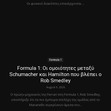
Οι φυσικοί διακόπτες επανέρχονται ...
Formula 1
Formula 1: Οι ομοιότητες μεταξύ
Schumacher και Hamilton που βλέπει ο
Rob Smedley
August 9, 2026
Ο πρώην μηχανικός της Ferrari στη Formula 1, Rob Smedley,
υποστήριξε ότι τα πιο έμπειρα στελέχη της ομάδας από το
Maranello συγκρίνουν άμεσα τον...