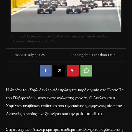
Formula 1: Πρώτη νίκη του Λεκλέρ – Καταστροφή για Αντονέλι, τον
πλησίασαν Ράσελ και Χάμιλτον
July 5, 2026
Reading time:
Less than 1
min.
Published:
Η Φεράρι του Σαρλ Λεκλέρ είδε πρώτη την καρό σημαία στο Γκραν Πρι
του Σίλβερστόουν, στον ένατο αγώνα της χρονιάς. Ο Λεκλέρ και ο
Χάμιλτον κινήθηκαν επιθετικά από την εκκίνηση, αφήνοντας πίσω τον
Αντονέλι, ο οποίος είχε ξεκινήσει από την pole position.
Στη συνέχεια, ο Λεκλέρ κράτησε σταθερά τον έλεγχο του αγώνα, ενώ η