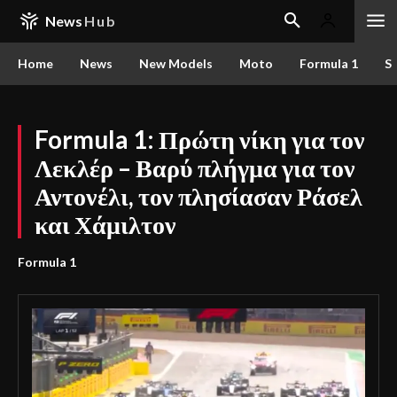
News
Hub
Home
News
New Models
Moto
Formula 1
S
Formula 1: Πρώτη νίκη για τον
Λεκλέρ – Βαρύ πλήγμα για τον
Αντονέλι, τον πλησίασαν Ράσελ
και Χάμιλτον
Formula 1