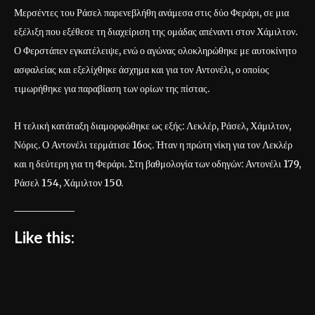
Μερσέντες του Ράσελ παρενεβλήθη ανάμεσα στις δύο Φεράρι, σε μια
εξέλιξη που εξέθεσε τη διαχείριση της ομάδας απέναντι στον Χάμιλτον.
Ο Φερστάπεν εγκατέλειψε, ενώ ο αγώνας ολοκληρώθηκε με αυτοκίνητο
ασφαλείας και εξελίχθηκε άσχημα και για τον Αντονέλι, ο οποίος
τιμωρήθηκε για παραβίαση των ορίων της πίστας.
Η τελική κατάταξη διαμορφώθηκε ως εξής: Λεκλέρ, Ράσελ, Χάμιλτον,
Νόρις. Ο Αντονέλι τερμάτισε 16ος. Ήταν η πρώτη νίκη για τον Λεκλέρ
και η δεύτερη για τη Φεράρι. Στη βαθμολογία των οδηγών: Αντονέλι 179,
Ράσελ 154, Χάμιλτον 150.
Like this: