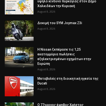
υψηλό κίνδυνο πυρκαγιάς στον Δήμο
Χαλκιδέων την Κυριακή
August 8, 2026
Δοκιμή του SYM Joymax Z3i
August 8, 2026
Η Nissan ξεπέρασε τις 1,25
εκατομμύρια πωλήσεις
εξηλεκτρισμένων οχημάτων στην
Ευρώπη
August 8, 2026
Μεταβολές στη διοικητική ηγεσία της
Ducati
August 8, 2026
Ο 77χρονος έφηβος Χρήστος