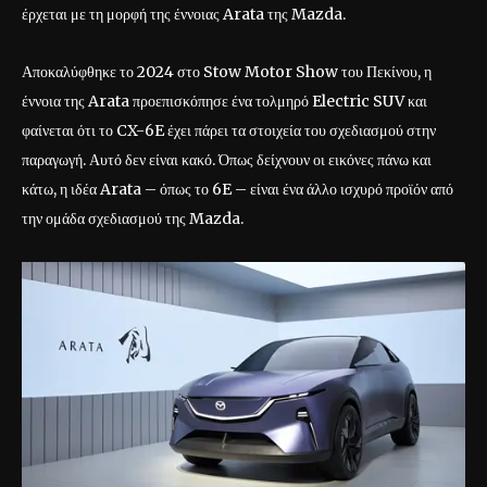
έρχεται με τη μορφή της έννοιας Arata της Mazda.
Αποκαλύφθηκε το 2024 στο Stow Motor Show του Πεκίνου, η
έννοια της Arata προεπισκόπησε ένα τολμηρό Electric SUV και
φαίνεται ότι το CX-6E έχει πάρει τα στοιχεία του σχεδιασμού στην
παραγωγή. Αυτό δεν είναι κακό. Όπως δείχνουν οι εικόνες πάνω και
κάτω, η ιδέα Arata – όπως το 6E – είναι ένα άλλο ισχυρό προϊόν από
την ομάδα σχεδιασμού της Mazda.