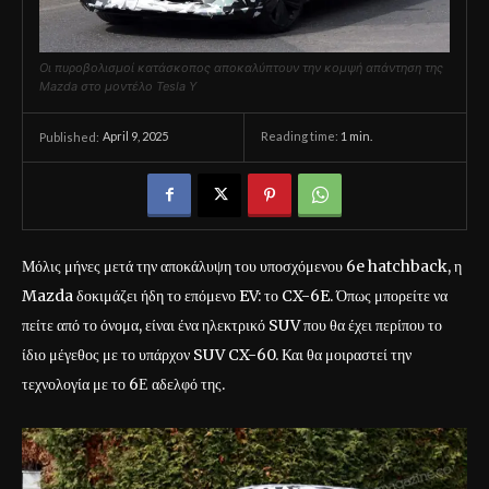
Οι πυροβολισμοί κατάσκοπος αποκαλύπτουν την κομψή απάντηση της
Mazda στο μοντέλο Tesla Y
April 9, 2025
Reading time:
1
min.
Published:
Μόλις μήνες μετά την αποκάλυψη του υποσχόμενου 6e hatchback, η
Mazda δοκιμάζει ήδη το επόμενο EV: το CX-6E. Όπως μπορείτε να
πείτε από το όνομα, είναι ένα ηλεκτρικό SUV που θα έχει περίπου το
ίδιο μέγεθος με το υπάρχον SUV CX-60. Και θα μοιραστεί την
τεχνολογία με το 6Ε αδελφό της.