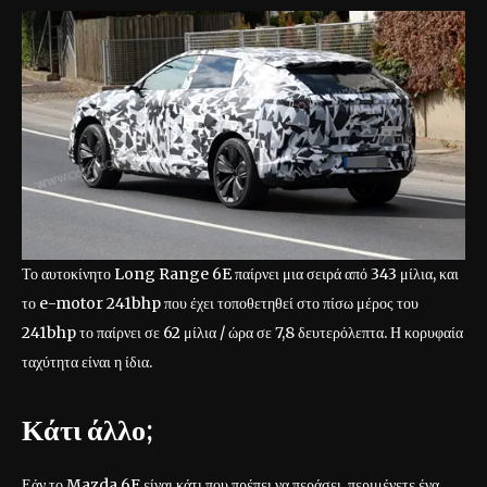
Το αυτοκίνητο Long Range 6E παίρνει μια σειρά από 343 μίλια, και
το e-motor 241bhp που έχει τοποθετηθεί στο πίσω μέρος του
241bhp το παίρνει σε 62 μίλια / ώρα σε 7,8 δευτερόλεπτα. Η κορυφαία
ταχύτητα είναι η ίδια.
Κάτι άλλο;
Εάν το Mazda 6E είναι κάτι που πρέπει να περάσει, περιμένετε ένα