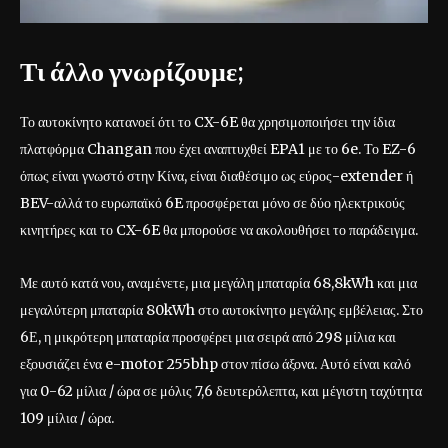
Τι άλλο γνωρίζουμε;
Το αυτοκίνητο κατανοεί ότι το CX-6E θα χρησιμοποιήσει την ίδια
πλατφόρμα Changan που έχει αναπτυχθεί EPA1 με το 6e. Το EZ-6
όπως είναι γνωστό στην Κίνα, είναι διαθέσιμο ως εύρος-extender ή
BEV-αλλά το ευρωπαϊκό 6E προσφέρεται μόνο σε δύο ηλεκτρικούς
κινητήρες και το CX-6E θα μπορούσε να ακολουθήσει το παράδειγμα.
Με αυτό κατά νου, αναμένετε, μια μεγάλη μπαταρία 68,8kWh και μια
μεγαλύτερη μπαταρία 80kWh στο αυτοκίνητο μεγάλης εμβέλειας. Στο
6Ε, η μικρότερη μπαταρία προσφέρει μια σειρά από 298 μίλια και
εξουσιάζει ένα e-motor 255bhp στον πίσω άξονα. Αυτό είναι καλό
για 0-62 μίλια / ώρα σε μόλις 7,6 δευτερόλεπτα, και μέγιστη ταχύτητα
109 μίλια / ώρα.