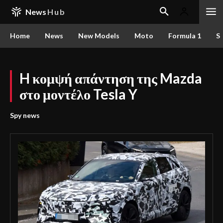
News
Hub
Home
News
New Models
Moto
Formula 1
S
H κομψή απάντηση της Mazda
στο μοντέλο Tesla Y
Spy news