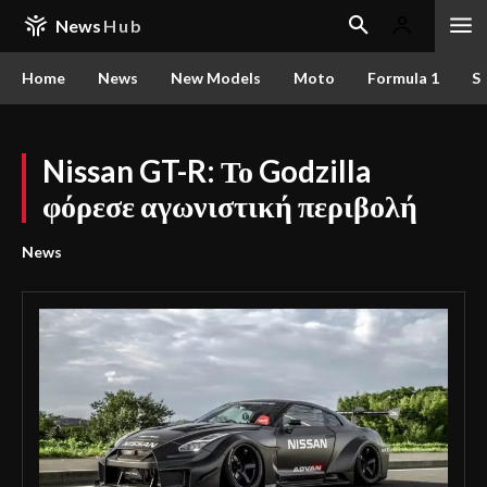
News
Hub
Home
News
New Models
Moto
Formula 1
S
Nissan GT-R: Το Godzilla
φόρεσε αγωνιστική περιβολή
News