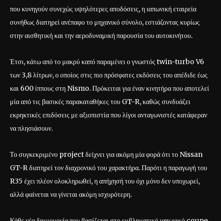
που κυνηγούν συνεχώς υψηλότερες αποδόσεις, η ιαπωνική εταιρεία
συνήθως διατηρεί ανέπαφο το μηχανικό σύνολο, εστιάζοντας κυρίως
στην αισθητική και την αεροδυναμική παρουσία του αυτοκινήτου.
Έτσι, κάτω από το μακρύ καπό παραμένει ο γνωστός twin-turbo V6
των 3,8 λίτρων, ο οποίος στις πιο πρόσφατες εκδόσεις του απέδιδε έως
και 600 ίππους στη Nismo. Πρόκειται για έναν κινητήρα που αποτελεί
μία από τις βασικές παρακαταθήκες του GT-R, καθώς συνδυάζει
εκρηκτικές επιδόσεις με αξιοπιστία που λίγοι ανταγωνιστές κατάφεραν
να πλησιάσουν.
Το συγκεκριμένο project δείχνει για ακόμη μία φορά ότι το Nissan
GT-R διατηρεί τον διαχρονικό του χαρακτήρα. Παρότι η παραγωγή του
R35 έχει πλέον ολοκληρωθεί, η απήχησή του όχι μόνο δεν υποχωρεί,
αλλά φαίνεται να γίνεται ακόμη ισχυρότερη.
Κάθε νέα δημιουργία που βασίζεται στο εμβληματικό ιαπωνικό coupe