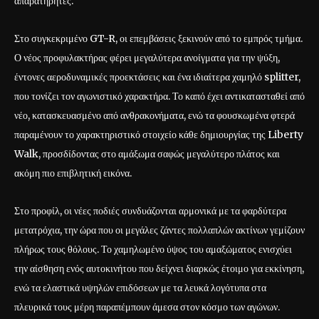
απαρατήρητες.
Στο συγκεκριμένο GT-R, οι επεμβάσεις ξεκινούν από το εμπρός τμήμα.
Ο νέος προφυλακτήρας φέρει μεγαλύτερα ανοίγματα για την ψύξη,
έντονες αεροδυναμικές προεκτάσεις και ένα ιδιαίτερα χαμηλό splitter,
που τονίζει τον αγωνιστικό χαρακτήρα. Το καπό έχει αντικατασταθεί από
νέο, κατασκευασμένο από ανθρακονήματα, ενώ τα φουσκωμένα φτερά
παραμένουν το χαρακτηριστικό στοιχείο κάθε δημιουργίας της Liberty
Walk, προσδίδοντας στο αμάξωμα σαφώς μεγαλύτερο πλάτος και
ακόμη πιο επιβλητική εικόνα.
Στο προφίλ, οι νέες ποδιές συνδυάζονται αρμονικά με τα φαρδύτερα
μετατρόχια, την ώρα που οι μεγάλες ζάντες πολλαπλών ακτίνων γεμίζουν
πλήρως τους θόλους. Το χαμηλωμένο ύψος του αμαξώματος ενισχύει
την αίσθηση ενός αυτοκινήτου που δείχνει διαρκώς έτοιμο για εκκίνηση,
ενώ τα ελαστικά υψηλών επιδόσεων με τα λευκά λογότυπα στα
πλευρικά τους μέρη παραπέμπουν άμεσα στον κόσμο των αγώνων.