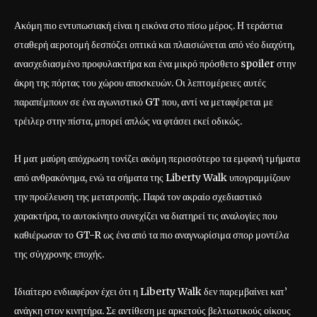
Ακόμη πιο εντυπωσιακή είναι η εικόνα στο πίσω μέρος. Η τεράστια
σταθερή αεροτομή δεσπόζει οπτικά και πλαισιώνεται από νέο διαχύτη,
ανασχεδιασμένο προφυλακτήρα και ένα μικρό πρόσθετο spoiler στην
άκρη της πόρτας του χώρου αποσκευών. Οι λεπτομέρειες αυτές
παραπέμπουν σε ένα αγωνιστικό GT που, αντί να μεταφέρεται με
τρέιλερ στην πίστα, μπορεί απλώς να φτάσει εκεί οδικώς.
Η ματ μαύρη απόχρωση τονίζει ακόμη περισσότερο τα εμφανή τμήματα
από ανθρακόνημα, ενώ τα σήματα της Liberty Walk υπογραμμίζουν
την προέλευση της μετατροπής. Παρά τον ακραίο σχεδιαστικό
χαρακτήρα, το αυτοκίνητο συνεχίζει να διατηρεί τις αναλογίες που
καθιέρωσαν το GT-R ως ένα από τα πιο αναγνωρίσιμα σπορ μοντέλα
της σύγχρονης εποχής.
Ιδιαίτερο ενδιαφέρον έχει ότι η Liberty Walk δεν παρεμβαίνει κατ’
ανάγκη στον κινητήρα. Σε αντίθεση με αρκετούς βελτιωτικούς οίκους