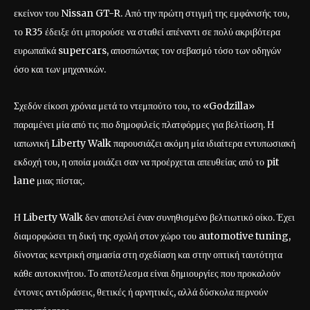
εκείνον του Nissan GT-R. Από την πρώτη στιγμή της εμφάνισής του,
το R35 έδειξε ότι μπορούσε να σταθεί απέναντι σε πολύ ακριβότερα
ευρωπαϊκά supercars, αποσπώντας τον σεβασμό τόσο των οδηγών
όσο και των μηχανικών.
Σχεδόν είκοσι χρόνια μετά το ντεμπούτο του, το «Godzilla»
παραμένει μία από τις πιο δημοφιλείς πλατφόρμες για βελτίωση. Η
ιαπωνική Liberty Walk παρουσιάζει ακόμη μία ιδιαίτερα εντυπωσιακή
εκδοχή του, η οποία μοιάζει σαν να προέρχεται απευθείας από το pit
lane μιας πίστας.
Η Liberty Walk δεν αποτελεί έναν συνηθισμένο βελτιωτικό οίκο. Έχει
διαμορφώσει τη δική της σχολή στον χώρο του automotive tuning,
δίνοντας κεντρική σημασία στη σχεδίαση και στην οπτική ταυτότητα
κάθε αυτοκινήτου. Το αποτέλεσμα είναι δημιουργίες που προκαλούν
έντονες αντιδράσεις, θετικές ή αρνητικές, αλλά δύσκολα περνούν