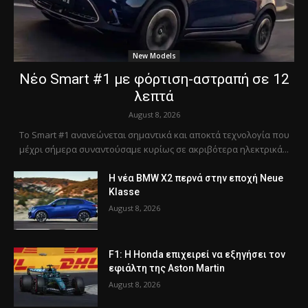
New Models
Νέο Smart #1 με φόρτιση-αστραπή σε 12
λεπτά
August 8, 2026
Το Smart #1 ανανεώνεται σημαντικά και αποκτά τεχνολογία που
μέχρι σήμερα συναντούσαμε κυρίως σε ακριβότερα ηλεκτρικά...
Η νέα BMW X2 περνά στην εποχή Neue
Klasse
August 8, 2026
F1: Η Honda επιχειρεί να εξηγήσει τον
εφιάλτη της Aston Martin
August 8, 2026