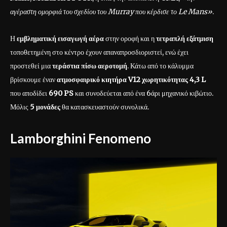
αγέραστη ομορφιά του σχεδίου του Murray που κέρδισε το Le Mans»
.
Η
εμβληματική εισαγωγή αέρα
στην οροφή και η
τετραπλή εξάτμιση
τοποθετημένη στο κέντρο έχουν απαναπροσδιοριστεί, ενώ έχει
προστεθεί μια
τεράστια πίσω αεροτομή
. Κάτω από το κάλυμμα
βρίσκουμε έναν
ατμοσφαιρικό κιητήρα V12 χωρητικότητας 4,3 L
που αποδίδει
690 PS
και συνοδεύεται από ένα 6άρι μηχανικό κιβώτιο.
Μόλις
5 μονάδες
θα κατασκευαστούν συνολικά.
Lamborghini Fenomeno