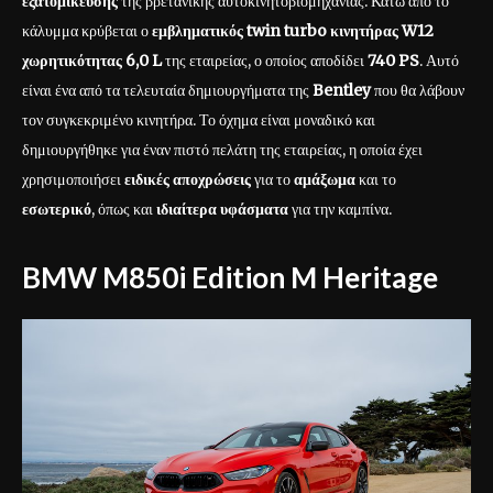
εξατομίκευσης
της βρετανικής αυτοκινητοβιομηχανίας. Κάτω από το
κάλυμμα κρύβεται ο
εμβληματικός twin turbo κινητήρας W12
χωρητικότητας 6,0 L
της εταιρείας, ο οποίος αποδίδει
740 PS
. Αυτό
είναι ένα από τα τελευταία δημιουργήματα της
Bentley
που θα λάβουν
τον συγκεκριμένο κινητήρα. Το όχημα είναι μοναδικό και
δημιουργήθηκε για έναν πιστό πελάτη της εταιρείας, η οποία έχει
χρησιμοποιήσει
ειδικές αποχρώσεις
για το
αμάξωμα
και το
εσωτερικό
, όπως και
ιδιαίτερα υφάσματα
για την καμπίνα.
BMW M850i Edition M Heritage