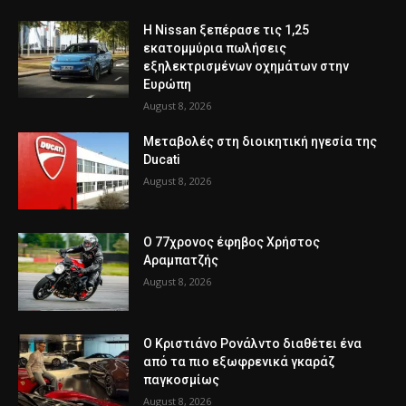
Η Nissan ξεπέρασε τις 1,25
εκατομμύρια πωλήσεις
εξηλεκτρισμένων οχημάτων στην
Ευρώπη
August 8, 2026
Μεταβολές στη διοικητική ηγεσία της
Ducati
August 8, 2026
Ο 77χρονος έφηβος Χρήστος
Αραμπατζής
August 8, 2026
Ο Κριστιάνο Ρονάλντο διαθέτει ένα
από τα πιο εξωφρενικά γκαράζ
παγκοσμίως
August 8, 2026