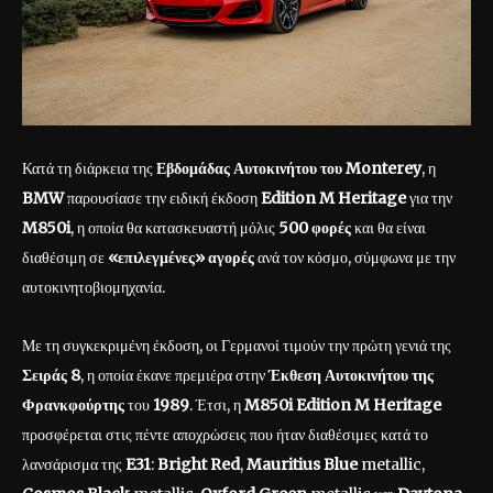
Κατά τη διάρκεια της
Εβδομάδας Αυτοκινήτου του Monterey
, η
BMW
παρουσίασε την ειδική έκδοση
Edition M Heritage
για την
M850i
, η οποία θα κατασκευαστή μόλις
500 φορές
και θα είναι
διαθέσιμη σε
«επιλεγμένες» αγορές
ανά τον κόσμο, σύμφωνα με την
αυτοκινητοβιομηχανία.
Με τη συγκεκριμένη έκδοση, οι Γερμανοί τιμούν την πρώτη γενιά της
Σειράς 8
, η οποία έκανε πρεμιέρα στην
Έκθεση Αυτοκινήτου της
Φρανκφούρτης
του
1989
. Έτσι, η
M850i Edition M Heritage
προσφέρεται στις πέντε αποχρώσεις που ήταν διαθέσιμες κατά το
λανσάρισμα της
E31
:
Bright Red
,
Mauritius Blue
metallic,