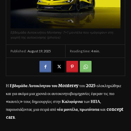
Εβδομάδα Αυτοκινήτου Monterey: 7+1 μοντέλα που «μάγεψαν» στη
γιορτή της αυτοκίνησης (photos)
August 19, 2025
Reading time:
4
min.
Published:
Η
Εβδομάδα Αυτοκίνητου του Monterey
του
2025
ολοκληρώθηκε
και για ακόμα μια χρονιά οι αυτοκινητοβιομηχανίες έφεραν τις πιο
«καυτές» τους δημιουργίες στην
Καλιφόρνια
των
ΗΠΑ
,
παρουσιάζοντας μια σειρά από
νέα μοντέλα
,
πρωτότυπα
και
concept
cars
.