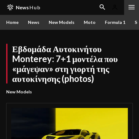
News
Hub
Home
News
New Models
Moto
Formula 1
S
Εβδομάδα Αυτοκινήτου
Monterey: 7+1 μοντέλα που
«μάγεψαν» στη γιορτή της
αυτοκίνησης (photos)
New Models