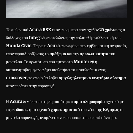
Το αυθεντικό
Acura RSX
έκανε πρεμιέρα πριν σχεδόν
25 χρόνια
ως ο
διάδοχος του
Integra
, αποτελώντας την πολυτελή εναλλακτική του
Honda Civic
. Τώρα, η
Acura
επαναφέρει την εμβληματική ονομασία,
επαναπροσδιορίζοντας το
αμάξωμα
και την
προσωπικότητα
του
μοντέλου. Το πρωτότυπο που έφερε στο
Monterey
η
αυτοκινητοβιομηχανία έχει υιοθετήσει το «σουλούπι» ενός
crossover
, το οποίο θα λάβει
αμιγώς ηλεκτρικό κινητήριο σύστημα
όταν περάσει στην παραγωγή.
Η
Acura
δεν έδωσε στη δημοσιότητα
καμία πληροφορία
σχετικά με
τις
επιδόσεις
ή τα
τεχνικά χαρακτηριστικά
του νέου της
EV
, όμως το
μοντέλο παραγωγής αναμένεται να παρουσιαστεί αρκετά σύντομα.