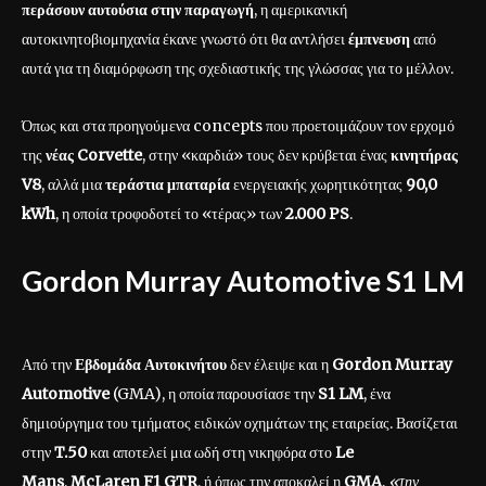
περάσουν αυτούσια στην παραγωγή
, η αμερικανική
αυτοκινητοβιομηχανία έκανε γνωστό ότι θα αντλήσει
έμπνευση
από
αυτά για τη διαμόρφωση της σχεδιαστικής της γλώσσας για το μέλλον.
Όπως και στα προηγούμενα concepts που προετοιμάζουν τον ερχομό
της
νέας Corvette
, στην «καρδιά» τους δεν κρύβεται ένας
κινητήρας
V8
, αλλά μια
τεράστια μπαταρία
ενεργειακής χωρητικότητας
90,0
kWh
, η οποία τροφοδοτεί το «τέρας» των
2.000 PS
.
Gordon Murray Automotive S1 LM
Από την
Εβδομάδα Αυτοκινήτου
δεν έλειψε και η
Gordon Murray
Automotive
(GMA), η οποία παρουσίασε την
S1 LM
, ένα
δημιούργημα του τμήματος ειδικών οχημάτων της εταιρείας. Βασίζεται
στην
T.50
και αποτελεί μια ωδή στη νικηφόρα στο
Le
Mans
,
McLaren F1 GTR
, ή όπως την αποκαλεί η
GMA
,
«την