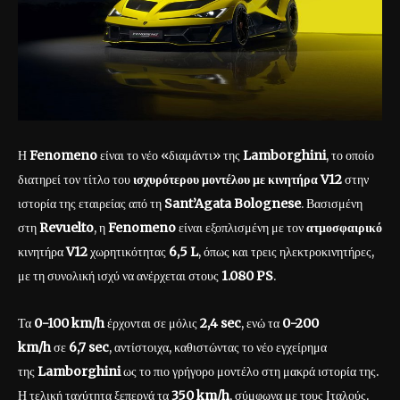
Η
Fenomeno
είναι το νέο «διαμάντι» της
Lamborghini
, το οποίο
διατηρεί τον τίτλο του
ισχυρότερου μοντέλου με κινητήρα V12
στην
ιστορία της εταιρείας από τη
Sant’Agata Bolognese
. Βασισμένη
στη
Revuelto
, η
Fenomeno
είναι εξοπλισμένη με τον
ατμοσφαιρικό
κινητήρα
V12
χωρητικότητας
6,5 L
, όπως και τρεις ηλεκτροκινητήρες,
με τη συνολική ισχύ να ανέρχεται στους
1.080 PS
.
Τα
0-100 km/h
έρχονται σε μόλις
2,4 sec
, ενώ τα
0-200
km/h
σε
6,7 sec
, αντίστοιχα, καθιστώντας το νέο εγχείρημα
της
Lamborghini
ως το πιο γρήγορο μοντέλο στη μακρά ιστορία της.
Η τελική ταχύτητα ξεπερνά τα
350 km/h
, σύμφωνα με τους Ιταλούς.