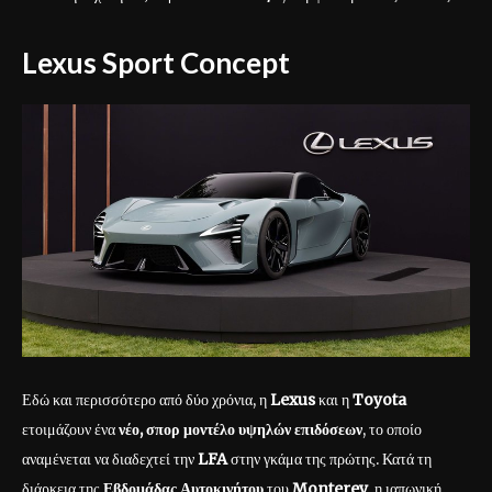
Lexus Sport Concept
Εδώ και περισσότερο από δύο χρόνια, η
Lexus
και η
Toyota
ετοιμάζουν ένα
νέο, σπορ μοντέλο υψηλών επιδόσεων
, το οποίο
αναμένεται να διαδεχτεί την
LFA
στην γκάμα της πρώτης. Κατά τη
διάρκεια της
Εβδομάδας Αυτοκινήτου
του
Monterey
, η ιαπωνική