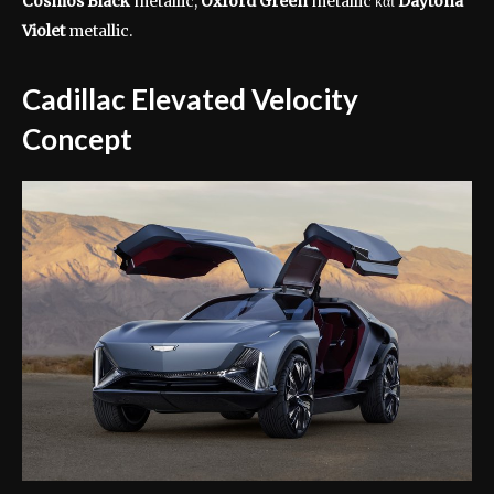
Cosmos Black
metallic,
Oxford Green
metallic και
Daytona
Violet
metallic.
Cadillac Elevated Velocity
Concept