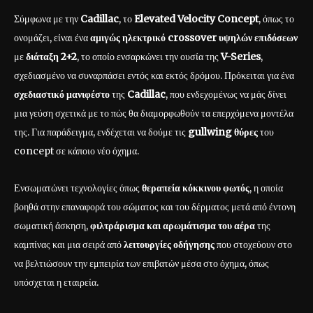
Σύμφωνα με την
Cadillac
, το
Elevated Velocity Concept
, όπως το
ονομάζει, είναι ένα
αμιγώς ηλεκτρικό crossover υψηλών επιδόσεων
με
διάταξη 2+2
, το οποίο ενσαρκώνει την ουσία της
V-Series
,
σχεδιασμένο να συναρπάσει εντός και εκτός δρόμου. Πρόκειται για ένα
σχεδιαστικό μανιφέστο
της
Cadillac
, που ενδεχομένως να μάς δίνει
μια γεύση σχετικά με το πώς θα διαμορφωθούν τα επερχόμενα μοντέλα
της. Για παράδειγμα, ενδέχεται να δούμε τις
gullwing θύρες
του
concept σε κάποιο νέο όχημα.
Ενσωματώνει τεχνολογίες όπως
θεραπεία κόκκινου φωτός
, η οποία
βοηθά στην επαναφορά του σώματος και του δέρματος μετά από έντονη
σωματική άσκηση,
φιλτράρισμα και αρωμάτισμα του αέρα
της
καμπίνας και μια σειρά από
λειτουργίες οδήγησης
που στοχεύουν στο
να βελτιώσουν την εμπειρία των επιβατών μέσα στο όχημα, όπως
υπόσχεται η εταιρεία.