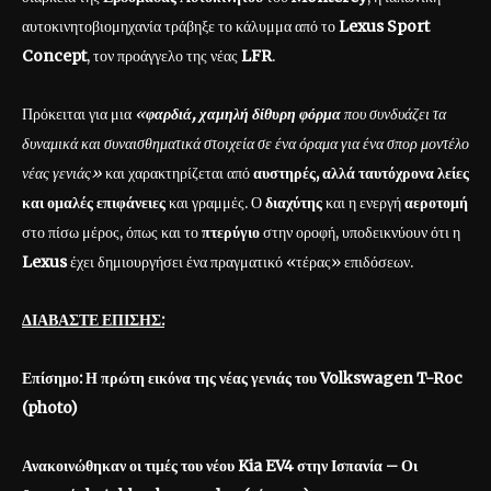
αυτοκινητοβιομηχανία τράβηξε το κάλυμμα από το
Lexus Sport
Concept
, τον προάγγελο της νέας
LFR
.
Πρόκειται για μια
«
φαρδιά, χαμηλή δίθυρη φόρμα
που συνδυάζει τα
δυναμικά και συναισθηματικά στοιχεία σε ένα όραμα για ένα σπορ μοντέλο
νέας γενιάς»
και χαρακτηρίζεται από
αυστηρές, αλλά ταυτόχρονα λείες
και ομαλές επιφάνειες
και γραμμές. Ο
διαχύτης
και η ενεργή
αεροτομή
στο πίσω μέρος, όπως και το
πτερύγιο
στην οροφή, υποδεικνύουν ότι η
Lexus
έχει δημιουργήσει ένα πραγματικό «τέρας» επιδόσεων.
ΔΙΑΒΑΣΤΕ ΕΠΙΣΗΣ:
Επίσημο: Η πρώτη εικόνα της νέας γενιάς του Volkswagen T-Roc
(photo)
Ανακοινώθηκαν οι τιμές του νέου Kia EV4 στην Ισπανία – Οι