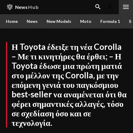
News
Hub
Home
News
New Models
Moto
Formula 1
S
Η Toyota έδειξε τη νέα Corolla
– Με τι κινητήρες θα έρθει; – Η
Toyota έδωσε μια πρώτη ματιά
στο μέλλον της Corolla, με την
επόμενη γενιά του παγκόσμιου
best-seller να αναμένεται ότι θα
φέρει σημαντικές αλλαγές, τόσο
σε σχεδίαση όσο και σε
τεχνολογία.