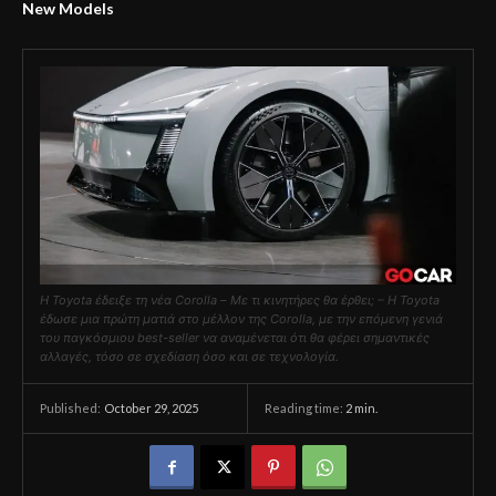
New Models
Η Toyota έδειξε τη νέα Corolla – Με τι κινητήρες θα έρθει; – Η Toyota
έδωσε μια πρώτη ματιά στο μέλλον της Corolla, με την επόμενη γενιά
του παγκόσμιου best-seller να αναμένεται ότι θα φέρει σημαντικές
αλλαγές, τόσο σε σχεδίαση όσο και σε τεχνολογία.
October 29, 2025
Reading time:
2
min.
Published: