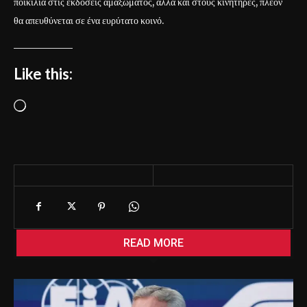
ποικιλία στις εκδόσεις αμαξώματος, αλλά και στους κινητήρες, πλέον
θα απευθύνεται σε ένα ευρύτατο κοινό.
Like this:
L
o
a
d
i
n
g
…
READ MORE