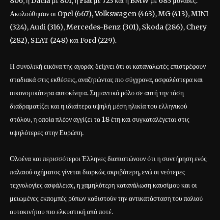
806, η Dacia με 801, η Fiat με 723 και η BMW με 683 μονάδες.
Ακολούθησαν οι Opel (667), Volkswagen (463), MG (413), MINI
(324), Audi (316), Mercedes-Benz (301), Skoda (286), Chery
(282), SEAT (248) και Ford (229).
Η συνολική εικόνα της αγοράς δείχνει ότι οι καταναλωτές επιστρέφουν
σταδιακά στις εκθέσεις, αναζητώντας πιο σύγχρονα, ασφαλέστερα και
οικονομικότερα αυτοκίνητα. Σημαντικό ρόλο σε αυτή την τάση
διαδραματίζει και η ιδιαίτερα υψηλή μέση ηλικία του ελληνικού
στόλου, η οποία πλέον αγγίζει τα 18 έτη και συγκαταλέγεται στις
υψηλότερες στην Ευρώπη.
Ολοένα και περισσότεροι Έλληνες διαπιστώνουν ότι η συντήρηση ενός
παλαιού οχήματος γίνεται διαρκώς ακριβότερη, ενώ οι νεότερες
τεχνολογίες ασφάλειας, η χαμηλότερη κατανάλωση καυσίμου και οι
μειωμένες εκπομπές ρύπων καθιστούν την αντικατάσταση του παλιού
αυτοκινήτου πιο ελκυστική από ποτέ.