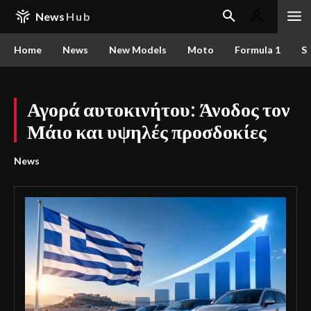
News
Hub
Home
News
New Models
Moto
Formula 1
S
Αγορά αυτοκινήτου: Άνοδος τον
Μάιο και υψηλές προσδοκίες
News