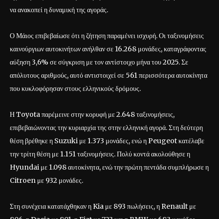
να ανακοπεί η δυναμική της αγοράς.
Ο Μάιος επιβεβαίωσε ότι η ζήτηση παραμένει ισχυρή. Οι ταξινομήσεις
καινούργιων αυτοκινήτων ανήλθαν σε 16.268 μονάδες, καταγράφοντας
αύξηση 3,6% σε σύγκριση με τον αντίστοιχο μήνα του 2025. Σε
απόλυτους αριθμούς, αυτό αντιστοιχεί σε 561 περισσότερα αυτοκίνητα
που κυκλοφόρησαν στους ελληνικούς δρόμους.
Η Toyota παρέμεινε στην κορυφή με 2.648 ταξινομήσεις,
επιβεβαιώνοντας την κυριαρχία της στην ελληνική αγορά. Στη δεύτερη
θέση βρέθηκε η Suzuki με 1.373 μονάδες, ενώ η Peugeot κατέλαβε
την τρίτη θέση με 1.151 ταξινομήσεις. Πολύ κοντά ακολούθησε η
Hyundai με 1.098 αυτοκίνητα, ενώ την πρώτη πεντάδα συμπλήρωσε η
Citroen με 932 μονάδες.
Στη συνέχεια κατατάχθηκαν η Kia με 893 πωλήσεις, η Renault με