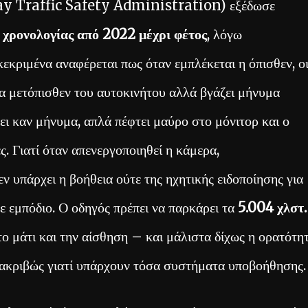
 Traffic Safety Administration) εξέδωσε
, χρονολογίας από 2022 μέχρι φέτος
, λόγω
εκριμένα αναφέρεται πως όταν εμπλέκεται η όπισθεν, ο
τα μετόπισθεν του αυτοκινήτου αλλά βγάζει μήνυμα
ει καν μήνυμα, απλά πέφτει μαύρο στο μόνιτορ και ο
ς. Γιατί όταν απενεργοποιηθεί η κάμερα,
εν υπάρχει η βοήθεια ούτε της ηχητικής ειδοποίησης για
ε εμπόδιο. Ο οδηγός πρέπει να παρκάρει τα
5.004 χλστ.
το μάτι και την αίσθηση – και μάλιστα δίχως η ορατότη
 ακριβώς γιατί υπάρχουν τόσα συστήματα υποβοήθησης.