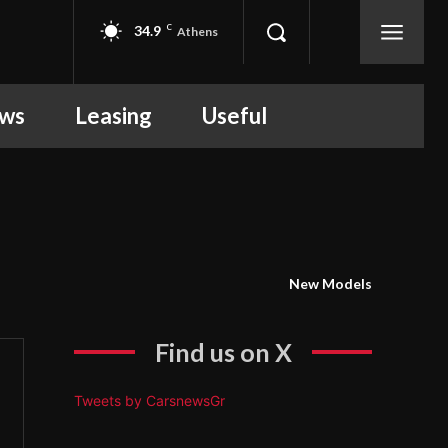
34.9
C
Athens
ews
Leasing
Useful
New Models
Find us on X
Tweets by CarsnewsGr