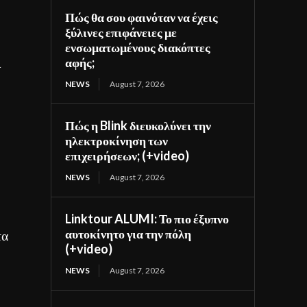
Πώς θα σου φαινόταν να έχεις
ξύλινες επιφάνειες με
ενσωματωμένους διακόπτες
ι
αφής;
NEWS
August 7, 2026
Πώς η Blink διευκολύνει την
ηλεκτροκίνηση των
επιχειρήσεων; (+video)
NEWS
August 7, 2026
Linktour ALUMI: Το πιο έξυπνο
αυτοκίνητο για την πόλη
τα
(+video)
NEWS
August 7, 2026