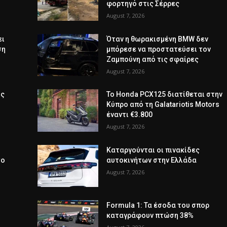
φορτηγό στις Σέρρες
August 7, 2026
ει
Όταν η θωρακισμένη BMW δεν
ση
μπόρεσε να προστατεύσει τον
Ζαμπούνη από τις σφαίρες
August 7, 2026
ός
Το Honda PCX125 διατίθεται στην
Κύπρο από τη Galatariotis Motors
έναντι €3.800
August 7, 2026
Καταργούνται οι πινακίδες
το
αυτοκινήτων στην Ελλάδα
August 7, 2026
Formula 1: Τα έσοδα του σπορ
καταγράφουν πτώση 38%