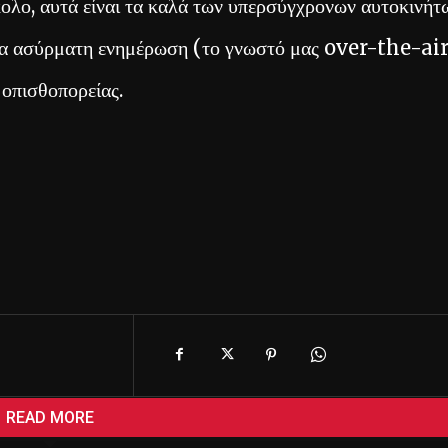
κολο, αυτά είναι τα καλά των υπερσύγχρονων αυτοκινήτ
 Μια ασύρματη ενημέρωση (το γνωστό μας over-the-ai
 οπισθοπορείας.
READ MORE