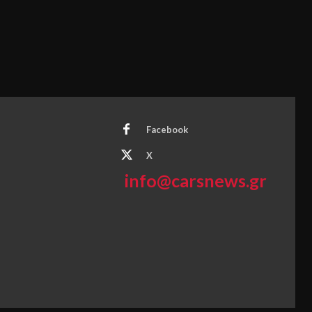
Facebook
X
info@carsnews.gr