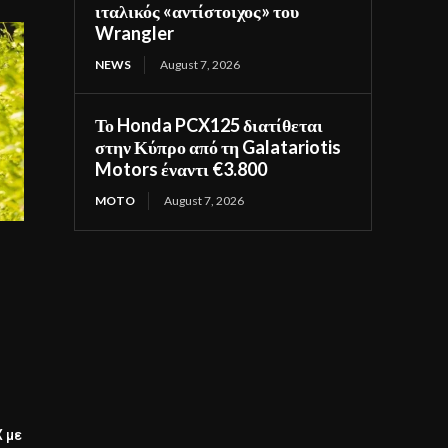
ιταλικός «αντίστοιχος» του
Wrangler
NEWS
August 7, 2026
Το Honda PCX125 διατίθεται
στην Κύπρο από τη Galatariotis
Motors έναντι €3.800
MOTO
August 7, 2026
ή
 με