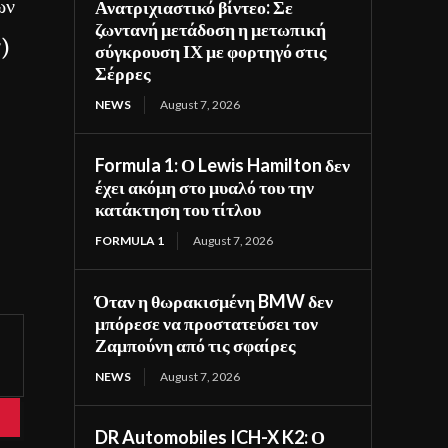
ων
Ανατριχιαστικό βίντεο: Σε
ζωντανή μετάδοση η μετωπική
r)
σύγκρουση ΙΧ με φορτηγό στις
Σέρρες
NEWS
August 7, 2026
Formula 1: Ο Lewis Hamilton δεν
έχει ακόμη στο μυαλό του την
κατάκτηση του τίτλου
FORMULA 1
August 7, 2026
Όταν η θωρακισμένη BMW δεν
μπόρεσε να προστατεύσει τον
Ζαμπούνη από τις σφαίρες
NEWS
August 7, 2026
DR Automobiles ICH-X K2: Ο