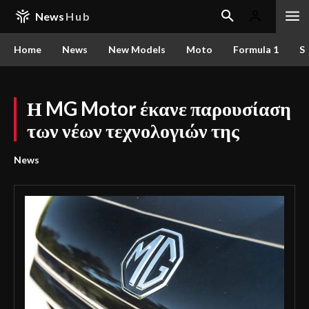
News
Hub
Home
News
New Models
Moto
Formula 1
S
Η MG Motor έκανε παρουσίαση
των νέων τεχνολογιών της
News