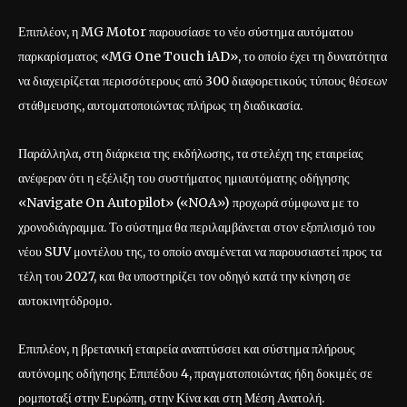
Επιπλέον, η MG Motor παρουσίασε το νέο σύστημα αυτόματου
παρκαρίσματος «MG One Touch iAD», το οποίο έχει τη δυνατότητα
να διαχειρίζεται περισσότερους από 300 διαφορετικούς τύπους θέσεων
στάθμευσης, αυτοματοποιώντας πλήρως τη διαδικασία.
Παράλληλα, στη διάρκεια της εκδήλωσης, τα στελέχη της εταιρείας
ανέφεραν ότι η εξέλιξη του συστήματος ημιαυτόματης οδήγησης
«Navigate On Autopilot» («NOA») προχωρά σύμφωνα με το
χρονοδιάγραμμα. Το σύστημα θα περιλαμβάνεται στον εξοπλισμό του
νέου SUV μοντέλου της, το οποίο αναμένεται να παρουσιαστεί προς τα
τέλη του 2027, και θα υποστηρίζει τον οδηγό κατά την κίνηση σε
αυτοκινητόδρομο.
Επιπλέον, η βρετανική εταιρεία αναπτύσσει και σύστημα πλήρους
αυτόνομης οδήγησης Επιπέδου 4, πραγματοποιώντας ήδη δοκιμές σε
ρομποταξί στην Ευρώπη, στην Κίνα και στη Μέση Ανατολή.