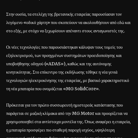
Στην ουσία, τα στελέχη της βρετανικής εταιρείας παρουσίασαν τον
λεγόμενο «οδικό χάρτη» που σκοπεύουν να ακολουθήσουν από εδώ και
στο εξής, με στόχο να ξεχωρίσουν απέναντι στους ανταγωνιστές της.
Οι νέες τεχνολογίες που παρουσιάστηκαν κάλυψαν τους τομείς του
εξηλεκτρισμού, των προηγμένων συστημάτων προειδοποίησης και
υποβοήθησης οδηγού («ADAS»), καθώς και της αυτόνομης
κινητικότητας. Στο επίκεντρο της εκδήλωσης τέθηκε η νέα γενιά
τεχνολογιών ηλεκτροκίνησης της εταιρείας, με βασικό χαρακτηριστικό
τη νέα μπαταρία που ονομάζεται «MG SolidCore».
Πρόκειται για τον πρώτο συσσωρευτή ημιστερεάς κατάστασης που
παράγεται σε μαζική κλίμακα από την MG Motor και προορίζεται να
χρησιμοποιηθεί στα αντίστοιχα μοντέλα της. Όπως αναφέρει η εταιρεία,
η μπαταρία προσφέρει πιο σταθερή παροχή ισχύος, υψηλότερη