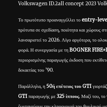
Volkswagen ID.2all concept 2023
Vol
Το πρωτότυπο προαναγγέλλει το
entry-leve
πρότυπα σε σχεδίαση, ποιότητα και χώρους σ
λανσαριστεί το 2026. Λίγο αργότερα, το ολο
φορά. Η συνεργασία με τη
BOGNER FIRE+
περιορισμένης παραγωγής έκδοση που εκτίθετ
δεκαετίας του ’90.
Παράλληλα, η
50ή επέτειος του GTI
γιορτάζ
GTI
παραγωγής με
325 ίππους
. Μαζί του, το
ζωντανεύουν την κληρονομιά του θρυλικού μ