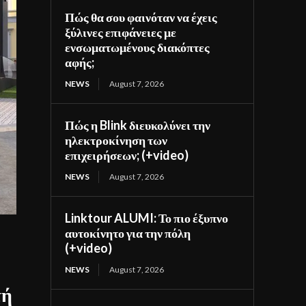
Πώς θα σου φαινόταν να έχεις
ξύλινες επιφάνειες με
ενσωματωμένους διακόπτες
αφής;
NEWS
August 7, 2026
Πώς η Blink διευκολύνει την
ηλεκτροκίνηση των
επιχειρήσεων; (+video)
NEWS
August 7, 2026
Linktour ALUMI: Το πιο έξυπνο
αυτοκίνητο για την πόλη
(+video)
NEWS
August 7, 2026
τή