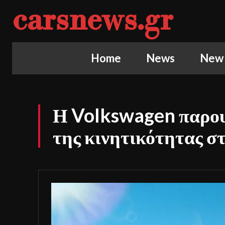
carsnews.gr
Home
News
New
Η Volkswagen παρουσ
της κινητικότητας σ