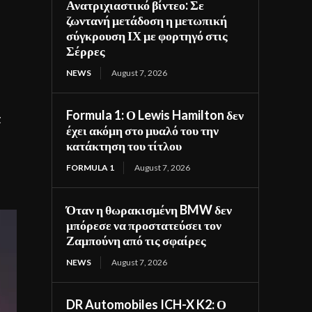
Ανατριχιαστικό βίντεο: Σε
ζωντανή μετάδοση η μετωπική
σύγκρουση ΙΧ με φορτηγό στις
Σέρρες
NEWS
August 7, 2026
Formula 1: Ο Lewis Hamilton δεν
α
έχει ακόμη στο μυαλό του την
κατάκτηση του τίτλου
FORMULA 1
August 7, 2026
Όταν η θωρακισμένη BMW δεν
μπόρεσε να προστατεύσει τον
Ζαμπούνη από τις σφαίρες
NEWS
August 7, 2026
DR Automobiles ICH-X K2: Ο