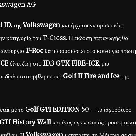
kswagen AG
l ID.
της
Volkswagen
και έρχεται να ορίσει νέα
την κατηγορία του T-Cross. Η έκδοση παραγωγής θα
καίνουργιο
T-Roc
θα παρουσιαστεί στο κοινό για πρώτη
ICE
δίνει ζωή στο
ID.3 GTX FIRE+ICE
, μια
αι δίπλα στο εμβληματικό
Golf II Fire and Ice
της
εται με το
Golf GTI EDITION 5
0 – το ισχυρότερο
GTI History Wall
και ένας αγωνιστικός προσομοιωτ
οντέλου. Η
Volkswagen
μετατρέπει το Μόναχο σε σκ