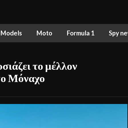
 Models
Moto
Formula 1
Spy n
ιάζει το μέλλον
το Μόναχο