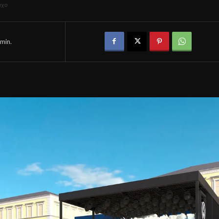
αχο
min.