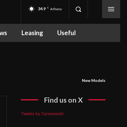
34.9
C
Athens
ews
Leasing
Useful
New Models
Find us on X
Tweets by CarsnewsGr