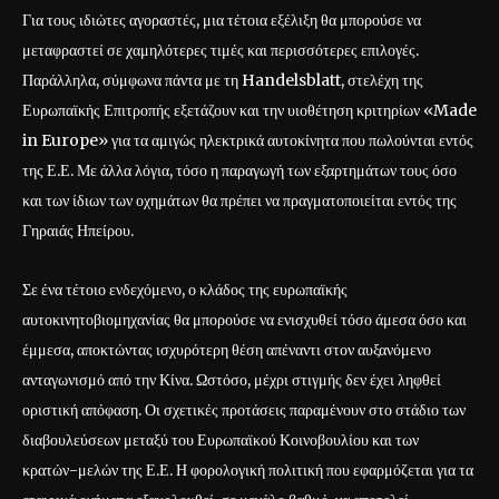
Για τους ιδιώτες αγοραστές, μια τέτοια εξέλιξη θα μπορούσε να
μεταφραστεί σε χαμηλότερες τιμές και περισσότερες επιλογές.
Παράλληλα, σύμφωνα πάντα με τη Handelsblatt, στελέχη της
Ευρωπαϊκής Επιτροπής εξετάζουν και την υιοθέτηση κριτηρίων «Made
in Europe» για τα αμιγώς ηλεκτρικά αυτοκίνητα που πωλούνται εντός
της Ε.Ε. Με άλλα λόγια, τόσο η παραγωγή των εξαρτημάτων τους όσο
και των ίδιων των οχημάτων θα πρέπει να πραγματοποιείται εντός της
Γηραιάς Ηπείρου.
Σε ένα τέτοιο ενδεχόμενο, ο κλάδος της ευρωπαϊκής
αυτοκινητοβιομηχανίας θα μπορούσε να ενισχυθεί τόσο άμεσα όσο και
έμμεσα, αποκτώντας ισχυρότερη θέση απέναντι στον αυξανόμενο
ανταγωνισμό από την Κίνα. Ωστόσο, μέχρι στιγμής δεν έχει ληφθεί
οριστική απόφαση. Οι σχετικές προτάσεις παραμένουν στο στάδιο των
διαβουλεύσεων μεταξύ του Ευρωπαϊκού Κοινοβουλίου και των
κρατών-μελών της Ε.Ε. Η φορολογική πολιτική που εφαρμόζεται για τα