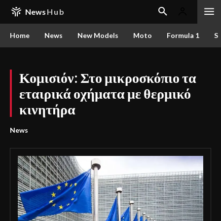
News
Hub
Home
News
New Models
Moto
Formula 1
S
Κομισιόν: Στο μικροσκόπιο τα
εταιρικά οχήματα με θερμικό
κινητήρα
News