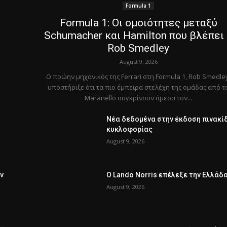
Formula 1
Formula 1: Οι ομοιότητες μεταξύ
Schumacher και Hamilton που βλέπει
Rob Smedley
August 9, 2026
Ο πρώην μηχανικός της Ferrari στη Formula 1, Rob Smedle
υποστήριξε ότι τα πιο έμπειρα στελέχη της ομάδας από τ
Maranello συγκρίνουν άμεσα τον...
Νέα δεδομένα στην έκδοση πινακί
κυκλοφορίας
August 9, 2026
ην
Ο Lando Norris επέλεξε την Ελλάδ
August 9, 2026