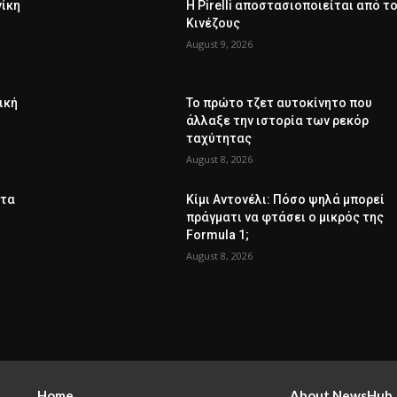
νίκη
Η Pirelli αποστασιοποιείται από τ
Κινέζους
August 9, 2026
ική
Το πρώτο τζετ αυτοκίνητο που
άλλαξε την ιστορία των ρεκόρ
ταχύτητας
August 8, 2026
ητα
Κίμι Αντονέλι: Πόσο ψηλά μπορεί
πράγματι να φτάσει ο μικρός της
Formula 1;
August 8, 2026
Home
About NewsHub