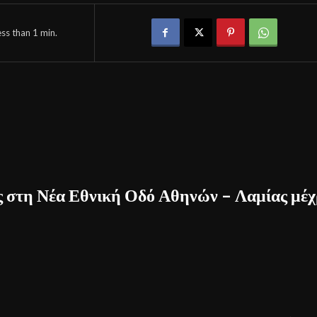
ess than 1
min.
ς στη Νέα Εθνική Οδό Αθηνών – Λαμίας μέχ