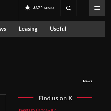
32.7
C
Athens
ews
Leasing
Useful
News
Find us on X
Tweets by CarsnewsGr