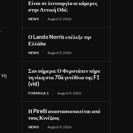
Είναι σε λειτουργία οι κάμερες
στην Αττική Οδό;
NEWS
August 9, 2026
.
Ο Lando Norris επέλεξε την
Ελλάδα
NEWS
August 9, 2026
Σαν σήμερα: Ο Φερστάπεν πήρε
 τη
τη νίκη στα 70ά γενέθλια της F1
(vid)
FORMULA 1
August 9, 2026
Η Pirelli αποστασιοποιείται από
τους Κινέζους
NEWS
August 9, 2026