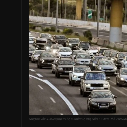
Νυχτερινές κυκλοφοριακές ρυθμίσεις στη Νέα Εθνική Οδό Αθηνών 