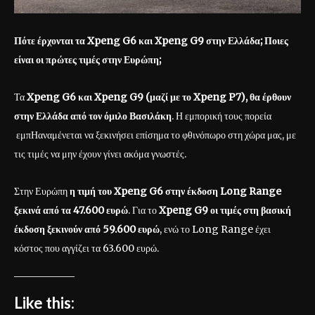
Πότε έρχονται τα Xpeng
G
6 και Xpeng
G
9 στην Ελλάδα; Ποιες
είναι οι πρώτες τιμές στην Ευρώπη;
Τα
Xpeng
G
6 και Xpeng
G
9 (μαζί με το Xpeng
P
7), θα έρθουν
στην Ελλάδα από τον όμιλο Βασιλάκη
. Η εμπορική τους πορεία
εμπΗαναμένεται να ξεκινήσει επίσημα το φθινόπωρο στη χώρα μας, με
τις τιμές να μην έχουν γίνει ακόμα γνωστές.
Στην Ευρώπη
η τιμή του
Xpeng
G
6 στην έκδοση Long
Range
ξεκινά από τα 47.600 ευρώ
. Για το
Xpeng
G
9 οι τιμές στη βασική
έκδοση ξεκινούν από 59.600 ευρώ
, ενώ το Long Range έχει
κόστος που αγγίζει τα 63.600 ευρώ.
Like this: