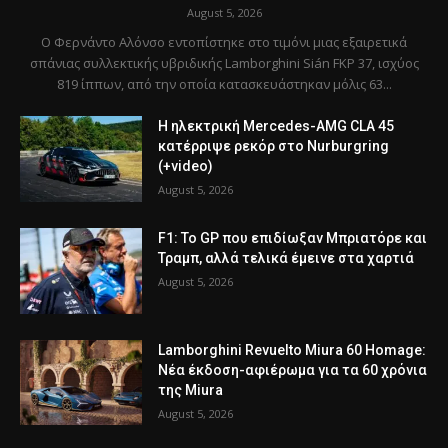
August 5, 2026
Ο Φερνάντο Αλόνσο εντοπίστηκε στο τιμόνι μιας εξαιρετικά
σπάνιας συλλεκτικής υβριδικής Lamborghini Sián FKP 37, ισχύος
819 ίππων, από την οποία κατασκευάστηκαν μόλις 63...
Η ηλεκτρική Mercedes-AMG CLA 45
κατέρριψε ρεκόρ στο Nurburgring
(+video)
August 5, 2026
F1: Το GP που επιδίωξαν Μπριατόρε και
Τραμπ, αλλά τελικά έμεινε στα χαρτιά
August 5, 2026
Lamborghini Revuelto Miura 60 Homage:
Νέα έκδοση-αφιέρωμα για τα 60 χρόνια
της Miura
August 5, 2026