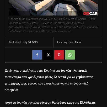
Πρώτες τιμές για τα ηλεκτρικά SUV που γεμίζουν σε 12 λεπτά – Πότε
θα έρθουν στην Ελλάδα; – Οι χρόνοι φόρτισης στα ηλεκτρικά
αυτοκίνητα μειώνονται συνέχεια, όμως δύο νέα μοντέλα έρχονται στην
Ελλάδα για να σπάσουν κάθε προηγούμενο ρεκόρ.
July 14, 2025
Reading time:
2
min.
Published:
Ξεκίνησαν οι πωλήσεις στην Ευρώπη για
δύο νέα ηλεκτρικά
αυτοκίνητα που χρειάζονται μόλις 12 λεπτά για να γεμίσουν τις
μπαταρίες τους
, χρόνος που αποτελεί ρεκόρ για τα ευρωπαϊκά
δεδομένα.
Αυτά τα δύο νέα μοντέλα
σύντομα θα έρθουν και στην Ελλάδα, με