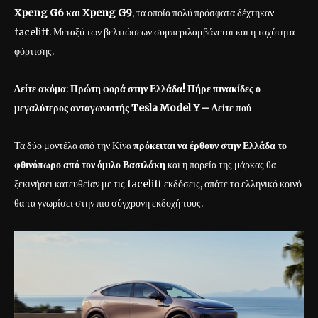
Xpeng
G
6 και Xpeng
G
9
, τα οποία πολύ πρόσφατα δέχτηκαν
facelift. Μεταξύ των βελτιώσεων συμπεριλαμβάνεται και η ταχύτητα
φόρτισης.
Δείτε ακόμα
:
Πρώτη φορά στην Ελλάδα! Πήρε πινακίδες ο
μεγαλύτερος ανταγωνιστής Tesla Model Y – Δείτε πού
Τα δύο μοντέλα από την Κίνα
πρόκειται να έρθουν στην Ελλάδα το
φθινόπωρο από τον όμιλο Βασιλάκη
και η πορεία της μάρκας θα
ξεκινήσει κατευθείαν με τις facelift εκδόσεις, οπότε το ελληνικό κοινό
θα τα γνωρίσει στην πιο σύγχρονη εκδοχή τους.