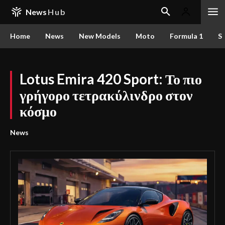
News
Hub
Home
News
New Models
Moto
Formula 1
S
Lotus Emira 420 Sport: Το πιο
γρήγορο τετρακύλινδρο στον
κόσμο
News