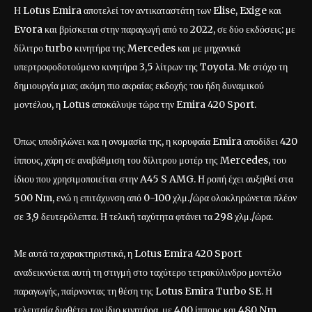
Η Lotus Emira αποτελεί τον αντικαταστάτη των Elise, Exige και
Evora και βρίσκεται στην παραγωγή από το 2022, σε δύο εκδόσεις: με
δίλιτρο turbo κινητήρα της Mercedes και με μηχανικά
υπερτροφοδοτούμενο κινητήρα 3,5 λίτρων της Toyota. Με στόχο τη
δημιουργία μιας ακόμη πιο ακραίας εκδοχής του ήδη δυναμικού
μοντέλου, η Lotus αποκάλυψε τώρα την Emira 420 Sport.
Όπως υποδηλώνει και η ονομασία της, η κορυφαία Emira αποδίδει 420
ίππους, χάρη σε αναβάθμιση του δίλιτρου μοτέρ της Mercedes, του
ίδιου που χρησιμοποιείται στην A45 S AMG. Η ροπή έχει αυξηθεί στα
500 Nm, ενώ η επιτάχυνση από 0-100 χλμ./ώρα ολοκληρώνεται πλέον
σε 3,9 δευτερόλεπτα. Η τελική ταχύτητα φτάνει τα 298 χλμ./ώρα.
Με αυτά τα χαρακτηριστικά, η Lotus Emira 420 Sport
αναδεικνύεται αυτή τη στιγμή στο ταχύτερο τετρακύλινδρο μοντέλο
παραγωγής, παίρνοντας τη θέση της Lotus Emira Turbo SE. Η
τελευταία διαθέτει τον ίδιο κινητήρα, με 400 ίππους και 480 Nm