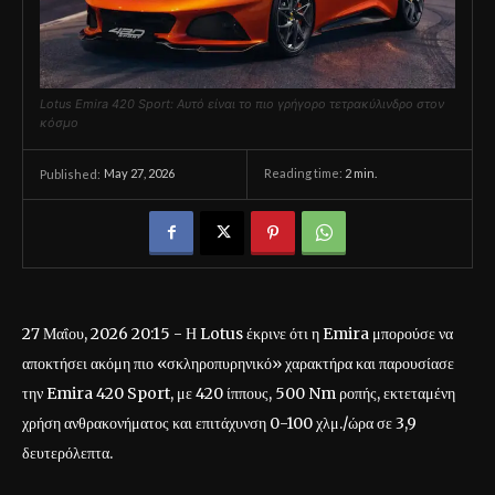
Lotus Emira 420 Sport: Αυτό είναι το πιο γρήγορο τετρακύλινδρο στον
κόσμο
May 27, 2026
Reading time:
2
min.
Published:
27 Μαΐου, 2026 20:15 - Η Lotus έκρινε ότι η Emira μπορούσε να
αποκτήσει ακόμη πιο «σκληροπυρηνικό» χαρακτήρα και παρουσίασε
την Emira 420 Sport, με 420 ίππους, 500 Nm ροπής, εκτεταμένη
χρήση ανθρακονήματος και επιτάχυνση 0-100 χλμ./ώρα σε 3,9
δευτερόλεπτα.