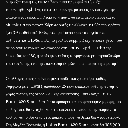
στην εξωτερική της εικόνα. Στον εμπρός προφυλακτήρα έχει
τοποθετηθεί splitter, ενώ στα εμπρός φτερά υπάρχουν οπές για την
απαγωγή του αέρα. Οι πλευρικοί αεραγωγοί είναι μεγαλύτεροι και τα
sideskirts πιο έντονα. Χάρη σε αυτές τις αλλαγές, η ψύξη των φρένων
έχει βελτιωθεί κατά 10%, ενώ η ροή αέρα προς τα ψυγεία είναι
αυξημένη κατά 15%. Πίσω, το γυάλινο παρμπρίζ έχει δώσει τη θέση του
σε οριζόντιες γρίλιες, ως αναφορά στη Lotus Esprit Turbo της
δεκαετίας του ’80, η οποία ήταν επίσης το γρηγορότερο τετρακύλινδρο
της εποχής της, ενώ την εικόνα συμπληρώνει μια διακριτική αεροτομή.
Οι αλλαγές αυτές δεν έχουν μόνο αισθητικό χαρακτήρα, καθώς,
σύμφωνα με τη Lotus, αποδίδουν 25 κιλά επιπλέον κάθετης δύναμης
χωρίς αύξηση της αεροδυναμικής αντίστασης. Επιπλέον, η Lotus
Emira 420 Sport διατίθεται προαιρετικά με αφαιρούμενη οροφή, μια
επιλογή που θα ενταχθεί και στις υπόλοιπες εκδόσεις της γκάμας. Το
κόστος για το συγκεκριμένο πακέτο μπορεί να θεωρηθεί «τσουχτερό».
Στη Μεγάλη Βρετανία, η Lotus Emira 420 Sport κοστίζει 105.900