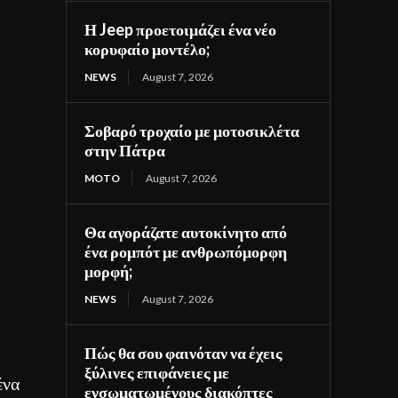
Η Jeep προετοιμάζει ένα νέο
κορυφαίο μοντέλο;
NEWS
August 7, 2026
Σοβαρό τροχαίο με μοτοσικλέτα
στην Πάτρα
MOTO
August 7, 2026
Θα αγοράζατε αυτοκίνητο από
ένα ρομπότ με ανθρωπόμορφη
μορφή;
NEWS
August 7, 2026
Πώς θα σου φαινόταν να έχεις
ξύλινες επιφάνειες με
ένα
ενσωματωμένους διακόπτες