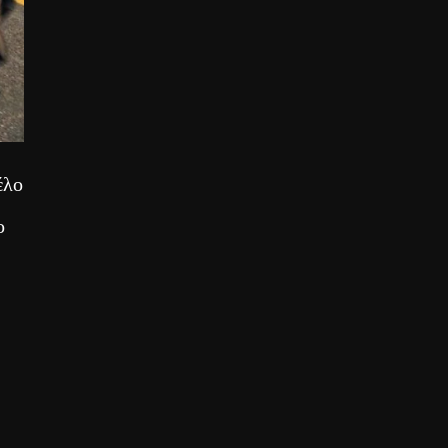
έλο
ο