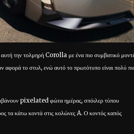
 αυτή την τολμηρή Corolla με ένα πιο συμβατικό μοντ
ον αφορά το στυλ, ενώ αυτό το πρωτότυπο είναι πολύ πι
αμβάνουν pixelated φώτα ημέρας, σπόιλερ τύπου
ρος τα κάτω κοντά στις κολώνες A. Ο κοντός καπός