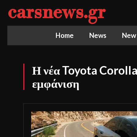
carsnews.gr
Home
News
New
Η νέα Toyota Coroll
εμφάνιση