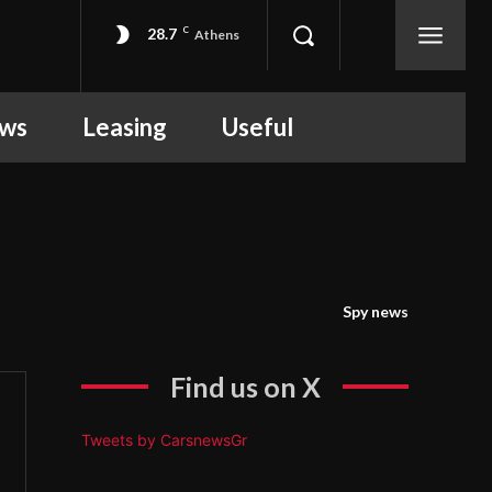
28.7
C
Athens
ews
Leasing
Useful
Spy news
Find us on X
Tweets by CarsnewsGr