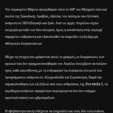
Τον περασμένο Μάρτιο ακυρώθηκαν τόσο το GP του Μπαχρέιν όσο και
εκείνο της Σαουδικής Αραβίας, εξαιτίας του πολέμου που ξέσπασε
ανάμεσα σε ΗΠΑ/Ισραήλ και Ιράν. Από τις αρχές Απριλίου ισχύει
εκεχειρία μεταξύ των δύο πλευρών, όμως η κατάσταση στην περιοχή
παραμένει εύθραυστη και εξακολουθεί να επηρεάζει τη διεξαγωγή
αθλητικών διοργανώσεων.
Μέχρι τη στιγμή που γράφονται αυτές οι γραμμές, οι διοργανωτές των
αγώνων που δεν πραγματοποιήθηκαν τον Απρίλιο συνεχίζουν να πιέζουν
προς κάθε κατεύθυνση, με το ενδιαφέρον να στρέφεται στο κενό του
προγράμματος ανάμεσα σε Αζερμπαϊτζάν και Σιγκαπούρη. Παρά την
παρακολούθηση των εξελίξεων από τους ανθρώπους της Formula 1, τα
περιθώρια κινήσεων παραμένουν περιορισμένα όσο δεν υπάρχει
οριστική παύση των εχθροπραξιών.
Η αβεβαιότητα αυτή ενδέχεται να επηρεάσει και τους δύο τελευταίους