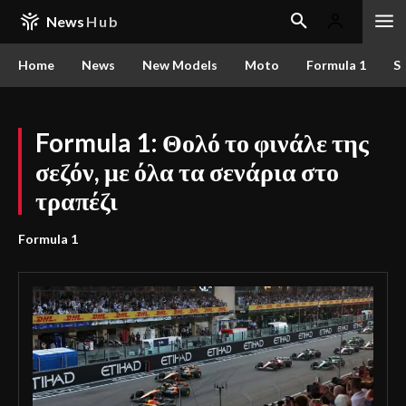
News
Hub
Home
News
New Models
Moto
Formula 1
S
Formula 1: Θολό το φινάλε της
σεζόν, με όλα τα σενάρια στο
τραπέζι
Formula 1