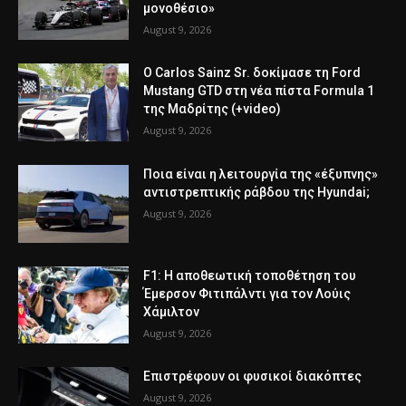
μονοθέσιο»
August 9, 2026
Ο Carlos Sainz Sr. δοκίμασε τη Ford
Mustang GTD στη νέα πίστα Formula 1
της Μαδρίτης (+video)
August 9, 2026
Ποια είναι η λειτουργία της «έξυπνης»
αντιστρεπτικής ράβδου της Hyundai;
August 9, 2026
F1: Η αποθεωτική τοποθέτηση του
Έμερσον Φιτιπάλντι για τον Λούις
Χάμιλτον
August 9, 2026
Επιστρέφουν οι φυσικοί διακόπτες
August 9, 2026