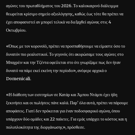
αγώνες του πρωταθλήματος του 2026. Το καλοκαιρινό διάλειμμα
θεωρείται κρίσιμο σημείο αξιολόγησης, καθώς έως τότε θα πρέπει να
έχει αποφασιστεί αν μπορεί τελικά να διεξαχθεί αγώνας στις 4
Οκτωβρίου.
«Όπως με τον κορονοϊό, πρέπει να προσπαθήσουμε να είμαστε όσο το
δυνατόν πιο ρεαλιστικοί. Το γεγονός ότι ακυρώσαμε τους αγώνες στο
Μπαχρέιν και την Τζέντα οφείλεται στο ότι γνωρίζαμε πως δεν ήταν
δυνατό να πάμε εκεί εκείνη την περίοδο», ανέφερε αρχικά ο
Domenicali.
«Η διάθεση των εισιτηρίων σε Κατάρ και Άμπου Ντάμπι έχει ήδη
ξεκινήσει και οι πωλήσεις πάνε καλά. Παρ’ όλα αυτά, πρέπει να πάρουμε
αποφάσεις. Γιατί δεν πρόκειται για έναν ποδοσφαιρικό αγώνα, όπου
υπάρχουν δύο ομάδες και 22 παίκτες. Για εμάς υπάρχει το κόστος και η
πολυπλοκότητα της διοργάνωσης», πρόσθεσε.