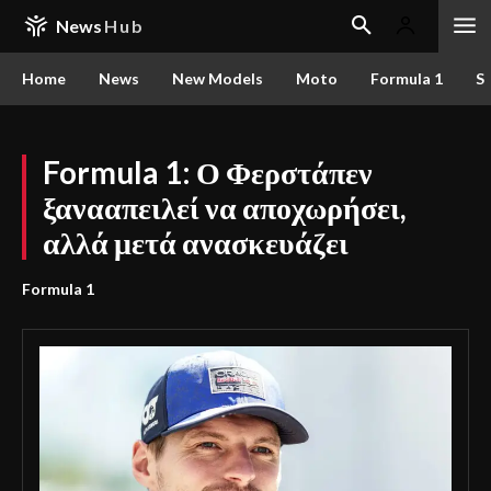
News
Hub
Home
News
New Models
Moto
Formula 1
S
Formula 1: Ο Φερστάπεν
ξανααπειλεί να αποχωρήσει,
αλλά μετά ανασκευάζει
Formula 1