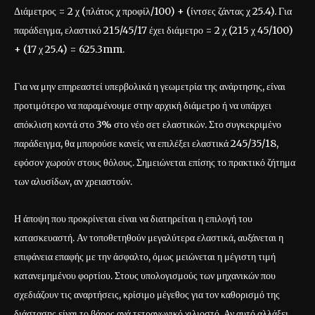
Διάμετρος = 2 χ (πλάτος χ προφίλ/100) + (ίντσες ζάντας χ 25.4). Για
παράδειγμα, ελαστικό 215/45/17 έχει διάμετρο = 2 χ (215 χ 45/100)
+ (17 χ 25.4) = 625.3mm.
Για να μην επηρεαστεί υπερβολικά η γεωμετρία της ανάρτησης, είναι
προτιμότερο να παραμένουμε στην αρχική διάμετρο ή να υπάρχει
απόκλιση κοντά στο 3% στο νέο σετ ελαστικών. Στο συγκεκριμένο
παράδειγμα, θα μπορούσε κανείς να επιλέξει ελαστικά 245/35/18,
εφόσον χωρούν στους θόλους. Σημειώνεται επίσης το πρακτικό ζήτημα
των αλυσίδων, αν χρειαστούν.
Η άποψη που προκρίνεται είναι να διατηρείται η επιλογή του
κατασκευαστή. Αν τοποθετηθούν μεγαλύτερα ελαστικά, αυξάνεται η
επιφάνεια επαφής με την άσφαλτο, όμως μειώνεται η μέγιστη τιμή
κατανεμημένου φορτίου. Στους υπολογισμούς των μηχανικών που
σχεδιάζουν τις αναρτήσεις, κρίσιμο μέγεθος για τον καθορισμό της
διάστασης είναι το βάρος ανά τετραγωνικό χιλιοστό. Αν αυτό αλλάξει