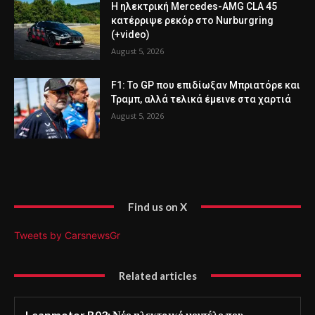
Η ηλεκτρική Mercedes-AMG CLA 45
κατέρριψε ρεκόρ στο Nurburgring
(+video)
August 5, 2026
F1: Το GP που επιδίωξαν Μπριατόρε και
Τραμπ, αλλά τελικά έμεινε στα χαρτιά
August 5, 2026
Find us on X
Tweets by CarsnewsGr
Related articles
Leapmotor B03: Νέο ηλεκτρικό μοντέλο που