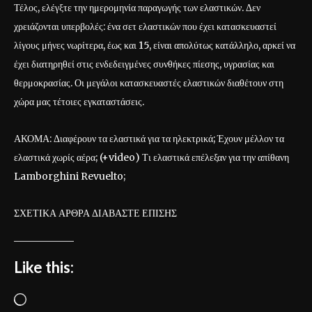
Τέλος, ελέγξτε την ημερομηνία παραγωγής των ελαστικών. Δεν
χρειάζονται υπερβολές: ένα σετ ελαστικών που έχει κατασκευαστεί
λίγους μήνες νωρίτερα, έως και 15, είναι απολύτως κατάλληλο, αρκεί να
έχει διατηρηθεί στις ενδεδειγμένες συνθήκες πίεσης, υγρασίας και
θερμοκρασίας. Οι μεγάλοι κατασκευαστές ελαστικών διαθέτουν στη
χώρα μας τέτοιες εγκαταστάσεις.
ΑΚΟΜΑ: Διαφέρουν τα ελαστικά για τα ηλεκτρικά; Έχουν μέλλον τα
ελαστικά χωρίς αέρα; (+video) Τι ελαστικά επέλεξαν για την απίθανη
Lamborghini Revuelto;
ΣΧΕΤΙΚΑ ΑΡΘΡΑ ΔΙΑΒΑΣΤΕ ΕΠΙΣΗΣ
Like this:
L