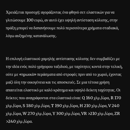
Χρειάζεται προσοχή: αγοράζοντας ένα φθηνό σετ ελαστικών για να
γλιτώσουμε 100 ευρώ, αν αυτό έχει υψηλή αντίσταση κύλισης, στην
πράξη μπορεί να δαπανήσουμε πολύ περισσότερα χρήματα σταδιακά,
λόγω αυξημένης κατανάλωσης.
Η επιλογή ελαστικού χαμηλής αντίστασης κύλισης δεν συμβαδίζει με
την ιδέα ενός πολύ γρήγορου ταξιδιού, με ταχύτητες κοντά στην τελική,
ούτε με «ηρωικά» περάσματα από στροφές πριν από το χωριό, έχοντας
μαζί όλη την οικογένεια και τις αποσκευές. Σε μια τέτοια χρήση
απαιτείται ελαστικό με καλό κράτημα και υψηλό δείκτη ταχύτητας. Οι
δείκτες που αναγράφονται στα ελαστικά είναι: Q 160 χλμ./ώρα, R 170
χλμ./ώρα, S 180 χλμ./ώρα, T 190 χλμ./ώρα, H 210 χλμ./ώρα, V 240
χλμ./ώρα, W 270 χλμ./ώρα, Y 300 χλμ./ώρα, VR >210 χλμ./ώρα, ZR
>240 χλμ./ώρα.