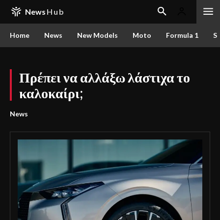
News
Hub
Home
News
New Models
Moto
Formula 1
S
Πρέπει να αλλάξω λάστιχα το
καλοκαίρι;
News