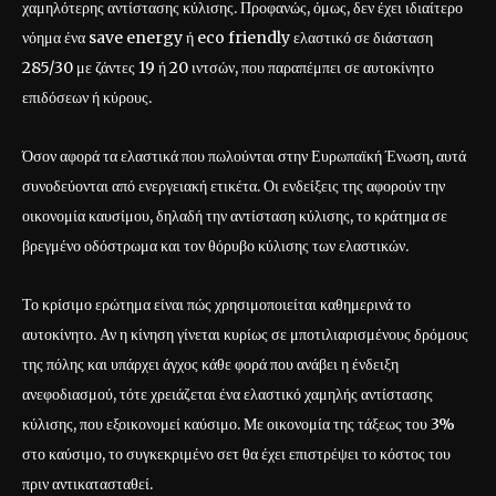
χαμηλότερης αντίστασης κύλισης. Προφανώς, όμως, δεν έχει ιδιαίτερο
νόημα ένα save energy ή eco friendly ελαστικό σε διάσταση
285/30 με ζάντες 19 ή 20 ιντσών, που παραπέμπει σε αυτοκίνητο
επιδόσεων ή κύρους.
Όσον αφορά τα ελαστικά που πωλούνται στην Ευρωπαϊκή Ένωση, αυτά
συνοδεύονται από ενεργειακή ετικέτα. Οι ενδείξεις της αφορούν την
οικονομία καυσίμου, δηλαδή την αντίσταση κύλισης, το κράτημα σε
βρεγμένο οδόστρωμα και τον θόρυβο κύλισης των ελαστικών.
Το κρίσιμο ερώτημα είναι πώς χρησιμοποιείται καθημερινά το
αυτοκίνητο. Αν η κίνηση γίνεται κυρίως σε μποτιλιαρισμένους δρόμους
της πόλης και υπάρχει άγχος κάθε φορά που ανάβει η ένδειξη
ανεφοδιασμού, τότε χρειάζεται ένα ελαστικό χαμηλής αντίστασης
κύλισης, που εξοικονομεί καύσιμο. Με οικονομία της τάξεως του 3%
στο καύσιμο, το συγκεκριμένο σετ θα έχει επιστρέψει το κόστος του
πριν αντικατασταθεί.