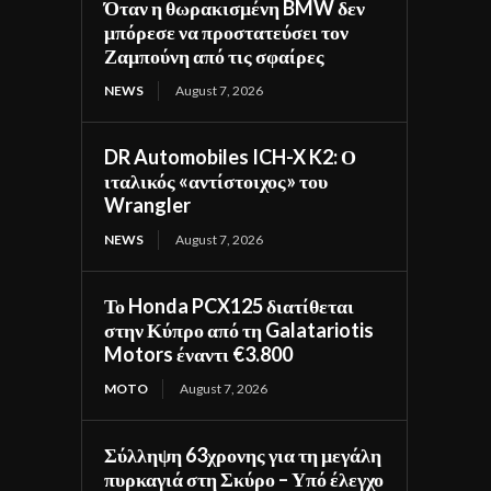
Όταν η θωρακισμένη BMW δεν
μπόρεσε να προστατεύσει τον
Ζαμπούνη από τις σφαίρες
NEWS
August 7, 2026
DR Automobiles ICH-X K2: Ο
ιταλικός «αντίστοιχος» του
Wrangler
NEWS
August 7, 2026
Το Honda PCX125 διατίθεται
στην Κύπρο από τη Galatariotis
Motors έναντι €3.800
MOTO
August 7, 2026
Σύλληψη 63χρονης για τη μεγάλη
πυρκαγιά στη Σκύρο – Υπό έλεγχο