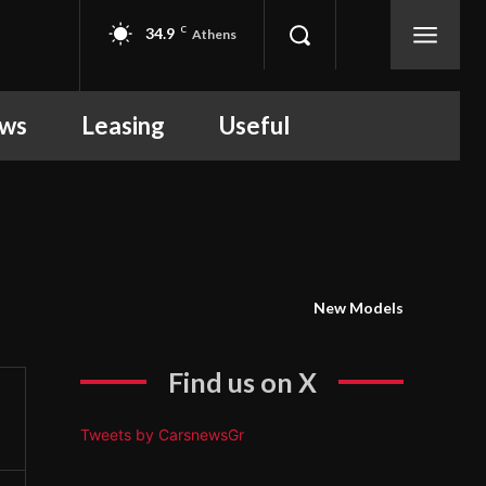
34.9
C
Athens
ews
Leasing
Useful
New Models
Find us on X
Tweets by CarsnewsGr