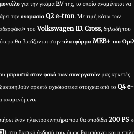
 μοντέλο
για την γκάμα EV της, το οποίο αναμένεται να
άρει την
ονομασία Q2 e-tron
. Με τιμή κάτω των
 «αδερφάκι» του
Volkswagen ID. Cross
, δηλαδή του
ότερα θα βασίζονται στην
πλατφόρμα MEB+ του Ομί
του
μπροστά στον φακό των συνεργατών
μας αρκετές
 αξιοποιηθούν αρκετά σχεδιαστικά στοιχεία από το
Q4 e-
αι αναμενόμενο.
ιήσει έναν ηλεκτροκινητήρα που θα αποδίδει
200 PS
κ
kWh
στη βασική έκδοσή του, όμως θα υπάρχει και η επιλ