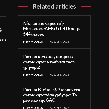
Related articles
Νέα και πιο «προσιτή»
ς.
Mercedes-AMG GT 4 Door με
544 ίππους
στα
NEW MODELS
August 7, 2026
Γιατί οι κινεζικές εταιρείες
αυτοκινήτου κινούνται τόσο
γρήγορα;
NEW MODELS
August 6, 2026
Γιατί οι Κινέζοι εξελίσσουν νέα
αυτοκίνητα τόσο γρήγορα; Το
μυστικό της GAC
NEW MODELS
August 6, 2026