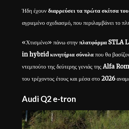
Ήδη έχουν
διαρρεύσει τα πρώτα σκίτσα του
αγριεμένο σχεδιασμό, που περιλαμβάνει το π
«Χτισμένο» πάνω στην
πλατφόρμα STLA 
in hybrid κινητήρια σύνολα
που θα βασίζον
ντεμπούτο της δεύτερης γενιάς της
Alfa Rom
του τρέχοντος έτους και μέσα στο
2026
αναμέ
Audi Q2 e-tron