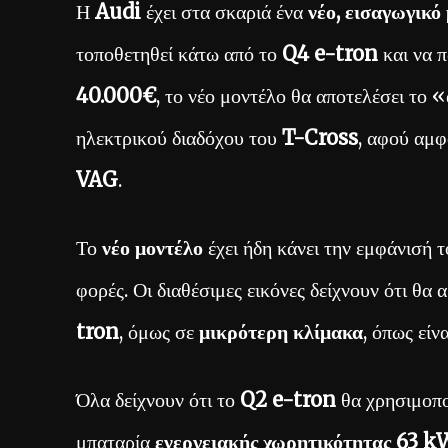
Η
Audi
έχει στα σκαριά ένα
νέο, εισαγωγικό
τοποθετηθεί κάτω από το
Q4 e-tron
και να π
40.000€
, το νέο μοντέλο θα αποτελέσει το
ηλεκτρικού διαδόχου του
T-Cross
, αφού αμφ
VAG
.
Το
νέο μοντέλο
έχει ήδη κάνει την εμφάνισή 
φορές. Οι διαθέσιμες εικόνες δείχνουν ότι θα
tron
, όμως σε
μικρότερη κλίμακα
, όπως είν
Όλα δείχνουν ότι το
Q2 e-tron
θα χρησιμοπο
μπαταρία
ενεργειακής χωρητικότητας 63 