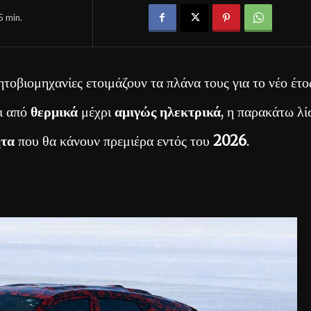
5
min.
ητοβιομηχανίες ετοιμάζουν τα πλάνα τους για το νέο έτο
ι από
θερμικά
μέχρι
αμιγώς ηλεκτρικά
, η παρακάτω λί
ητα
που θα κάνουν πρεμιέρα εντός του
2026
.