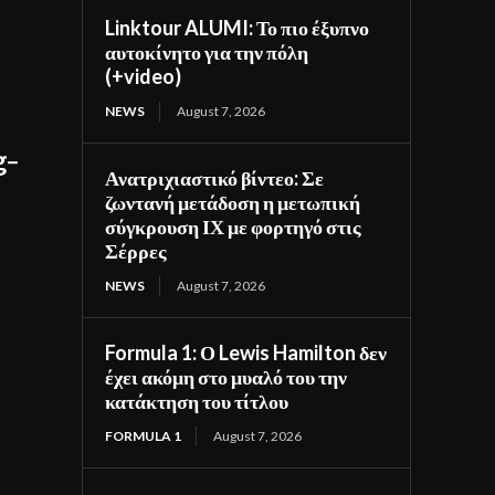
Linktour ALUMI: Το πιο έξυπνο
αυτοκίνητο για την πόλη
(+video)
NEWS
August 7, 2026
g-
Ανατριχιαστικό βίντεο: Σε
ζωντανή μετάδοση η μετωπική
σύγκρουση ΙΧ με φορτηγό στις
Σέρρες
NEWS
August 7, 2026
Formula 1: Ο Lewis Hamilton δεν
έχει ακόμη στο μυαλό του την
κατάκτηση του τίτλου
FORMULA 1
August 7, 2026