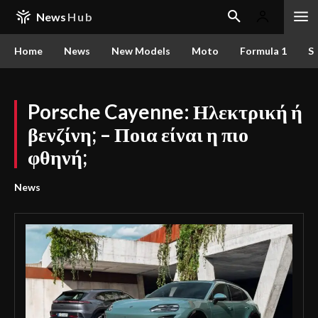
News
Hub
Home
News
New Models
Moto
Formula 1
S
Porsche Cayenne: Ηλεκτρική ή
βενζίνη; – Ποια είναι η πιο
φθηνή;
News