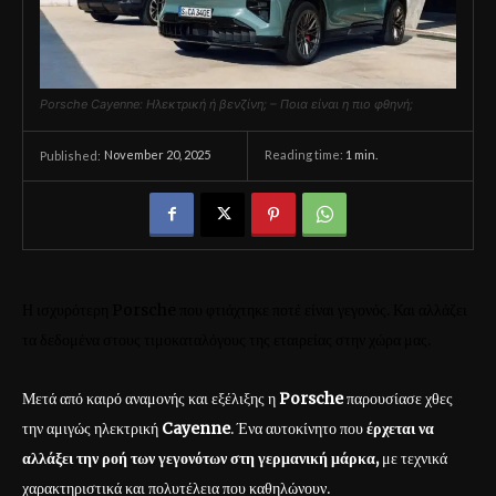
Porsche Cayenne: Ηλεκτρική ή βενζίνη; – Ποια είναι η πιο φθηνή;
November 20, 2025
Reading time:
1
min.
Published:
Η ισχυρότερη Porsche που φτιάχτηκε ποτέ είναι γεγονός. Και αλλάζει
τα δεδομένα στους τιμοκαταλόγους της εταιρείας στην χώρα μας.
Μετά από καιρό αναμονής και εξέλιξης η
Porsche
παρουσίασε χθες
την αμιγώς ηλεκτρική
Cayenne
. Ένα αυτοκίνητο που
έρχεται να
αλλάξει την ροή των γεγονότων στη γερμανική μάρκα,
με τεχνικά
χαρακτηριστικά και πολυτέλεια που καθηλώνουν.