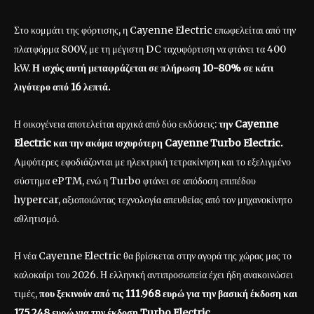
Στο κομμάτι της φόρτισης, η Cayenne Electric επωφελείται από την
πλατφόρμα 800V, με τη μέγιστη DC ταχυφόρτιση να φτάνει τα 400
kW.
Η ισχύς αυτή μεταφράζεται σε πλήρωση 10-80% σε κάτι
λιγότερο από 16 λεπτά.
Η οικογένεια αποτελείται αρχικά από δύο εκδόσεις:
την Cayenne
Electric και την ακόμα ισχυρότερη Cayenne Turbo Electric.
Αμφότερες εφοδιάζονται με ηλεκτρική τετρακίνηση και το εξελιγμένο
σύστημα ePTM, ενώ η Turbo φτάνει σε απόδοση επιπέδου
hypercar, αξιοποιώντας τεχνολογία απευθείας από τον μηχανοκίνητο
αθλητισμό.
Η νέα Cayenne Electric θα βρίσκεται στην αγορά της χώρας μας το
καλοκαίρι του 2026. Η ελληνική αντιπροσωπεία έχει ήδη ανακοινώσει
τιμές,
που ξεκινούν από τις 111.968 ευρώ για την βασική έκδοση και
175.248 ευρώ για την έκδοση Turbo Electric.