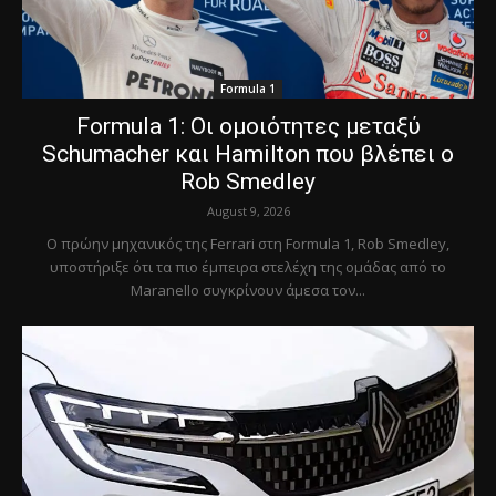
Formula 1
Formula 1: Οι ομοιότητες μεταξύ
Schumacher και Hamilton που βλέπει ο
Rob Smedley
August 9, 2026
Ο πρώην μηχανικός της Ferrari στη Formula 1, Rob Smedley,
υποστήριξε ότι τα πιο έμπειρα στελέχη της ομάδας από το
Maranello συγκρίνουν άμεσα τον...