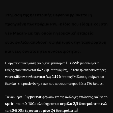
Στη βάση της ηλεκτρικής
Cayenne
βρίσκεται η
προηγμένη πλατφόρμα PPE -η ίδια που είδαμε και στη
νέα Macan- με την οποία η γερμανική εταιρεία
ε
ξασφαλίζει απόδοση, υψηλή ισχύ στην ταχυφόρτιση
και νέες δυνατότητες συνδεσιμότητας.
Η αρχιτεκτονική αυτή φιλοξενεί μπαταρία 113 kWh με διπλή όψη
ψύξης, που υπόσχεται 642 χλμ. αυτονομίας, με τους ηλεκτροκινητήρες
να αποδίδουν συνδυαστικά έως 1.156 ίππους!
Μάλιστα, υπάρχει και
διακόπτης «push-to-pass» που προσωρινά προσθέτει 176 ίππους.
Τα νούμερα… hypercar φέρνουν και τις ανάλογες επιδόσεις, καθώς το
sprint του «0-100» ολοκληρώνεται
σε μόλις 2,5 δευτερόλεπτα, ενώ
τα «0-200» έρχονται σε μόνο 7,4 δευτερόλεπτα!